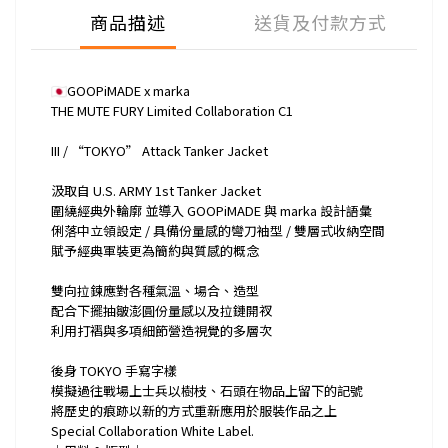
商品描述
送貨及付款方式
🇯🇵GOOPiMADE x marka
THE MUTE FURY Limited Collaboration C1
III / “TOKYO” Attack Tanker Jacket
汲取自 U.S. ARMY 1st Tanker Jacket
圍繞經典外輪廓 並導入 GOOPiMADE 與 marka 設計語彙
俐落中立領設定 / 具備份量感的彎刀袖型 / 雙層式收納空間
賦予經典軍裝更為簡約與質感的概念
雙向拉鍊應對各種氣溫、場合、造型
配合下擺抽皺澎圓份量感以及拉鏈開衩
利用打褶與多項細節營造視覺的多層次
後身 TOKYO 手寫字樣
模擬過往戰場上士兵以樹枝、石頭在物品上留下的記號
將歷史的痕跡以新的方式重新應用於服裝作品之上
Special Collaboration White Label.