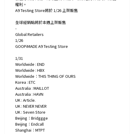
權利。
A9 Testing Store將於 1/26 上架販售
全球經銷點將於本週上架販售
-
Global Retailers
1/26
GOOPiMADE A9 Testing Store
1/31
Worldwide : END
Worldwide : HBX
Worldwide：THIS THING OF OURS
Korea : ETC
Australia : MAILLOT
Australia : HAVN
UK : Article.
UK : NEVER NEVER
UK : Seven Store
Beijing：Bridggge
Beijing：Endcall
Shanghai：MTPT