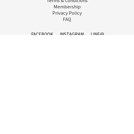
Terms & Conditions
Membership
Privacy Policy
FAQ
立即購買
FACEBOOK
INSTAGRAM
LINE@
service@goopi.co
Copyright 2021 © GOOPi.co All Rights Reserved.