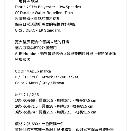
｜用料 & 版型｜
Fabric：97% Polyester、3% Spandex
C0 Durable Water-Repellent Tech
紮實具備份量感的布料選用
保有日常活動所需要的彈性與舒適度
GRS / OEKO-TEK Standard.
寬大輪廓 配合立領與立體的打褶
適合涼爽季節的外層選用
內搭 Hoodie、襯衫皆能透過立領與雙向拉鍊與下擺開闔細節
呈現層次
GOOPiMADE x marka
III / “TOKYO” Attack Tanker Jacket
Color： Moss / Gray / Brown
尺寸：1 / 2 / 3
1號- 衣長69、肩寬26.5、胸寬67.5、袖長87.5 cm
2號- 衣長71.5、肩寬28、胸寬70、袖長89.5 cm
3號- 衣長74、肩寬29.5、胸寬72.5、袖長91.5 cm
價格：$5,680，一色限購一件
發售付款方式統一為線上刷卡購買，孤僻官方保留最終販售