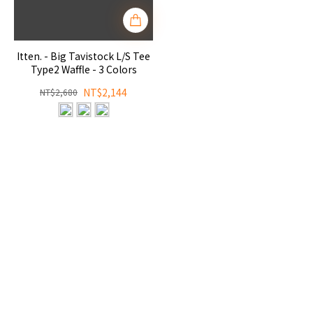
Itten. - Big Tavistock L/S Tee
Type2 Waffle - 3 Colors
NT$2,144
NT$2,680