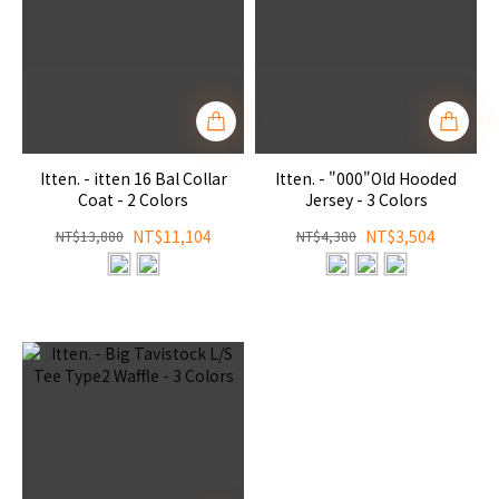
Itten. - itten 16 Bal Collar
Itten. - "000"Old Hooded
Coat - 2 Colors
Jersey - 3 Colors
NT$11,104
NT$3,504
NT$13,880
NT$4,380