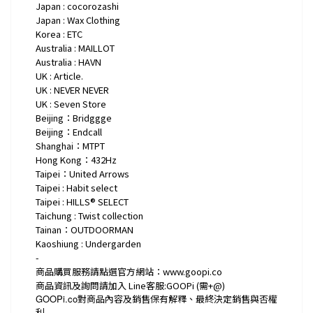
Japan : cocorozashi
Japan : Wax Clothing
Korea : ETC
Australia : MAILLOT
Australia : HAVN
UK : Article.
UK : NEVER NEVER
UK : Seven Store
Beijing：Bridggge
Beijing：Endcall
Shanghai：MTPT
Hong Kong：432Hz
Taipei：United Arrows
Taipei : Habit select
Taipei :
HILLS® SELECT
Taichung : Twist collection
Tainan：OUTDOORMAN
Kaoshiung : Undergarden
-
商品購買服務請點選官方網站：www.goopi.co
商品資訊及詢問請加入 Line客服:GOOPi (需+@)
GOOPi.co
對商品內容及銷售保有解釋、最終決定銷售與否權
利