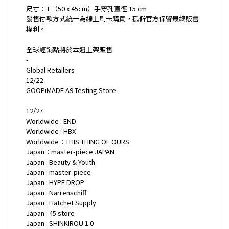
尺寸： F（50 x 45cm）手穿孔直徑 15 cm
發售付款方式統一為線上刷卡購買，孤僻官方保留最終販售
權利。
全球經銷點將於本週上架販售
-
Global Retailers
12/22
GOOPiMADE A9 Testing Store
12/27
Worldwide : END
Worldwide : HBX
Worldwide：THIS THING OF OURS
Japan：master-piece JAPAN
Japan : Beauty & Youth
Japan : master-piece
Japan : HYPE DROP
Japan : Narrenschiff
Japan : Hatchet Supply
Japan : 45 store
Japan : SHINKIROU 1.0