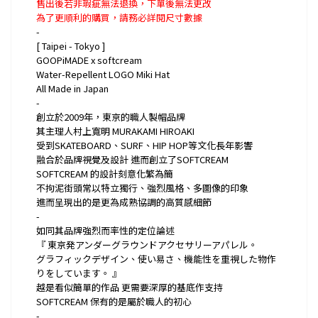
售出後若非瑕疵無法退換，下單後無法更改
為了更順利的購買，請務必詳閱尺寸數據
-
[ Taipei - Tokyo ]
GOOPiMADE x softcream
Water-Repellent LOGO Miki Hat
All Made in Japan
-
創立於2009年，東京的職人製帽品牌
其主理人村上寬明 MURAKAMI HIROAKI
受到SKATEBOARD、SURF、HIP HOP等文化長年影響
融合於品牌視覺及設計 進而創立了SOFTCREAM
SOFTCREAM 的設計刻意化繁為簡
不拘泥街頭常以特立獨行、強烈風格、多圖像的印象
進而呈現出的是更為成熟協調的高質感細節
-
如同其品牌強烈而率性的定位論述
『 東京発アンダーグラウンドアクセサリーアパレル。
グラフィックデザイン、使い易さ、機能性を重視した物作
りをしています。 』
越是看似簡單的作品 更需要深厚的基底作支持
SOFTCREAM 保有的是屬於職人的初心
-