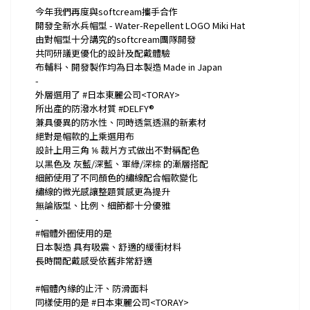
今年我們再度與softcream攜手合作
開發全新水兵帽型 - Water-Repellent LOGO Miki Hat
由對帽型十分講究的softcream團隊開發
共同研議更優化的設計及配戴體驗
布輔料、開發製作均為日本製造 Made in Japan
-
外層選用了 #日本東麗公司<TORAY>
所出產的防潑水材質 #DELFY®
兼具優異的防水性、同時透氣透濕的新素材
絕對是帽款的上乘選用布
設計上用三角 ⅙ 裁片方式做出不對稱配色
以黑色及 灰藍/深藍、軍綠/深棕 的漸層搭配
細節使用了不同顏色的繡線配合帽款變化
繡線的微光感讓整題質感更為提升
無論版型、比例、細節都十分優雅
-
#帽體外圈使用的是
日本製造 具有吸震、舒適的緩衝材料
長時間配戴感受依舊非常舒適
#帽體內緣的止汗、防滑面料
同樣使用的是 #日本東麗公司<TORAY>