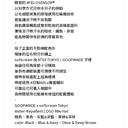
開發的 #FIELOSENSOR®
以科學方式分析水分子的移動
以毛細管現象的原理運用在編織技術
是能讓流汗時不易黏膩
與肌膚接觸能感覺到乾爽的高機能面料
實現流汗時汗水的吸收、擴散、蒸發
能長時間保有舒適的穿著質地
-
除了正面的不對襯配色外
帽後的左右側分別繡上
softcream 及 N°03 TOKYO / GOOPiMADE 字樣
無論任何角度都十分精緻
後側有調節裝置可適應不同頭型
織帶銜接處配上經典橘標
帶尾使用 #日製Nifco霧面輔料
可露出也可塞入帽圍中
長時間使用也能擁有絕佳的配戴體驗
-
GOOPiMADE x softcream Tokyo
Water-Repellent LOGO Miki Hat
顏色：黑色、灰藍&深藍、軍綠&深棕
color: Black、Blue & Navy、Olive & Deep Brown