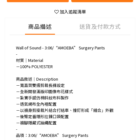
加入追蹤清單
商品描述
送貨及付款方式
Wall of Sound - 3:06/“AMOEBA” Surgery Pants
-
材質｜Material
－100% POLYESTER
商品敘述｜Description
－寬直筒雙摺剪裁長褲設定
－全新開發滿版印圖像布花樣式
－紮實手感仿棉斜紋布料製作
－透氣網布全內裡配置
－以褲身剪接裁片結合打結車、撞釘形成「縫合」外觀
－後臀定番隱形拉鍊口袋配置
－褲腳隱藏式抽繩配置
-
品項：3:06/“AMOEBA” Surgery Pants