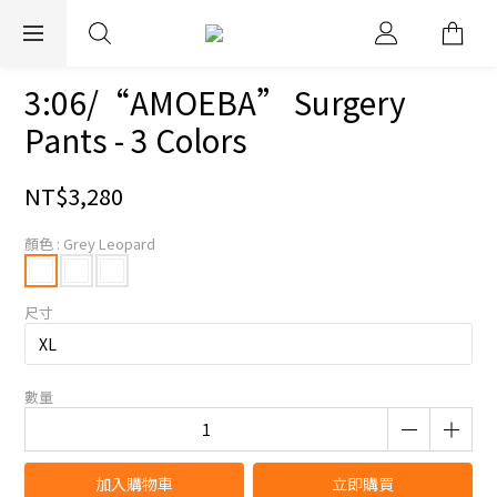
EXPRESS WORLDWIDE SHIPPING
3:06/“AMOEBA” Surgery
Pants - 3 Colors
NT$3,280
顏色
: Grey Leopard
尺寸
數量
加入購物車
立即購買