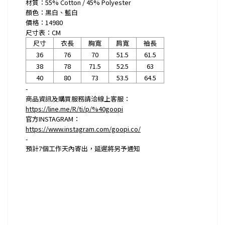
材質：55% Cotton / 45% Polyester
顏色：黑白、藍白
價格：14980
尺寸表：CM
尺寸
衣長
胸寬
肩寬
袖長
36
76
70
51.5
61.5
38
78
71.5
52.5
63
40
80
73
53.5
64.5
-
商品資訊及購買服務請洽線上客服：
https://line.me/R/ti/p/%40goopi
官方INSTAGRAM：
https://www.instagram.com/goopi.co/
-
預計
7
個工作天內寄出，延遲將另予通知