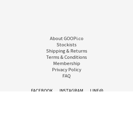
About GOOPi.co
Stockists
Shipping & Returns
Terms & Conditions
Membership
Privacy Policy
FAQ
立即購買
FACEBOOK
INSTAGRAM
LINE@
service@goopi.co