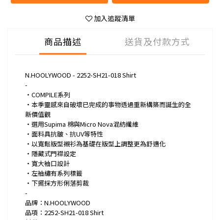
加入追蹤清單
商品描述
送貨及付款方式
N.HOOLYWOOD - 2252-SH21-018 Shirt
-
・COMPILE系列
・本季靈感來自破壞已完成的事物透過重新構築而誕生的全
新價值觀
・選用Supima 棉與Micro Nova混紡纖維
・面料具抗皺、抗UV等特性
・以寬鬆版型襯衫為基礎在版型上調整更為舒適化
・隱藏式門襟設定
・寬大袖口設計
・左袖繡有系列標籤
・下擺採方形俐落剪裁
-
品牌：N.HOOLYWOOD
品項：2252-SH21-018 Shirt