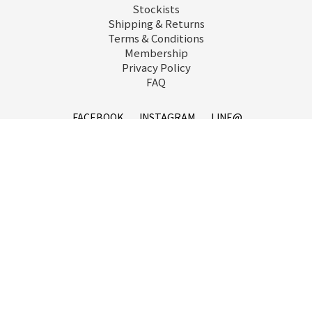
Stockists
Shipping & Returns
Terms & Conditions
Membership
Privacy Policy
FAQ
立即購買
FACEBOOK
INSTAGRAM
LINE@
service@goopi.co
Copyright 2021 © GOOPi.co All Rights Reserved.