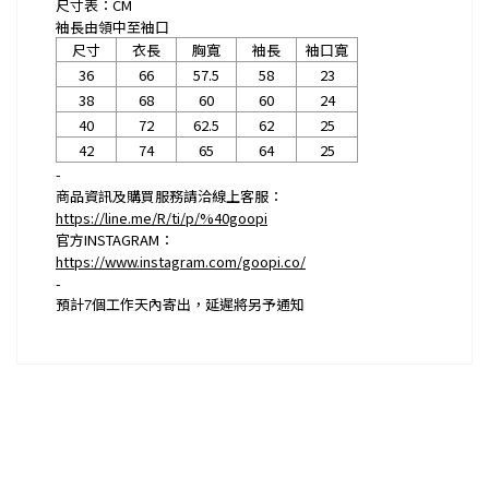
尺寸表：CM
袖長由領中至袖口
尺寸
衣長
胸寬
袖長
袖口寬
36
66
57.5
58
23
38
68
60
60
24
40
72
62.5
62
25
42
74
65
64
25
-
商品資訊及購買服務請洽線上客服：
https://line.me/R/ti/p/%40goopi
官方INSTAGRAM：
https://www.instagram.com/goopi.co/
-
預計
7
個工作天內寄出，延遲將另予通知