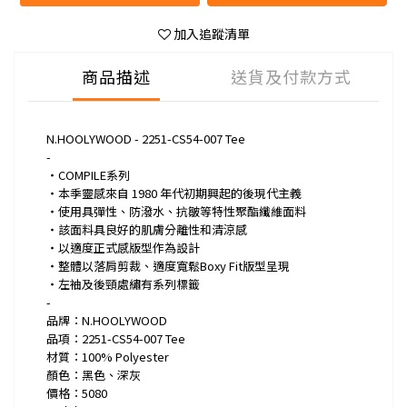
加入追蹤清單
商品描述
送貨及付款方式
N.HOOLYWOOD - 2251-CS54-007 Tee
-
・COMPILE系列
・本季靈感來自 1980 年代初期興起的後現代主義
・使用具彈性、防潑水、抗皺等特性聚酯纖維面料
・該面料具良好的肌膚分離性和清涼感
・以適度正式感版型作為設計
・整體以落肩剪裁、適度寬鬆Boxy Fit版型呈現
・左袖及後頸處繡有系列標籤
-
品牌：N.HOOLYWOOD
品項：2251-CS54-007 Tee
材質：100% Polyester
顏色：黑色
、深灰
價格：5080