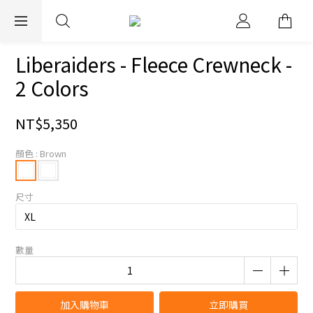
EXPRESS WORLDWIDE SHIPPING
Liberaiders - Fleece Crewneck -
2 Colors
NT$5,350
顏色
: Brown
尺寸
數量
加入購物車
立即購買