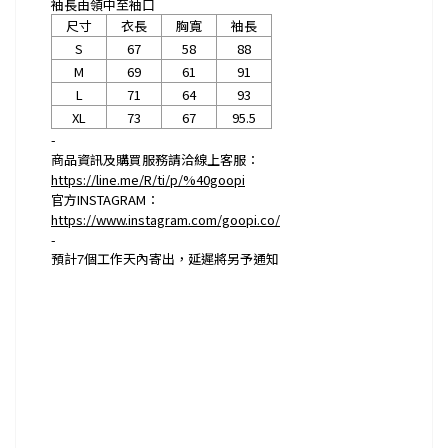
袖長由領中至袖口
尺寸
衣長
胸寬
袖長
S
67
58
88
M
69
61
91
L
71
64
93
XL
73
67
95.5
-
商品資訊及購買服務請洽線上客服：
https://line.me/R/ti/p/%40goopi
官方INSTAGRAM：
https://www.instagram.com/goopi.co/
-
預計
7
個工作天內寄出，延遲將另予通知