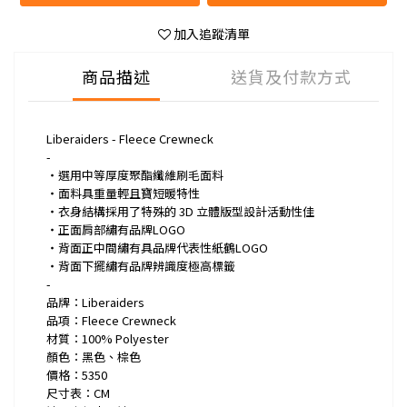
加入追蹤清單
商品描述
送貨及付款方式
Liberaiders - Fleece Crewneck
-
・選用中等厚度聚酯纖維刷毛面料
・面料具重量輕且寶短暖特性
・衣身結構採用了特殊的 3D 立體版型設計活動性佳
・正面肩部繡有品牌LOGO
・背面正中間繡有具品牌代表性紙鶴LOGO
・背面下擺繡有品牌辨識度極高標籤
-
品牌：Liberaiders
品項：Fleece Crewneck
材質：100% Polyester
顏色：黑色、棕色
價格：5350
尺寸表：CM