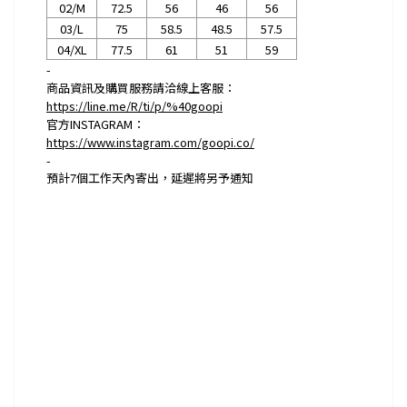
02/M
72.5
56
46
56
03/L
75
58.5
48.5
57.5
04/XL
77.5
61
51
59
-
商品資訊及購買服務請洽線上客服：
https://line.me/R/ti/p/%40goopi
官方INSTAGRAM：
https://www.instagram.com/goopi.co/
-
預計
7
個工作天內寄出，延遲將另予通知