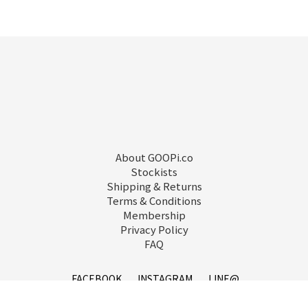
About GOOPi.co
Stockists
Shipping & Returns
Terms & Conditions
Membership
Privacy Policy
FAQ
立即購買
FACEBOOK
INSTAGRAM
LINE@
service@goopi.co