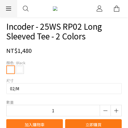
EXPRESS WORLDWIDE SHIPPING
Incoder - 25WS RP02 Long
Sleeved Tee - 2 Colors
NT$1,480
顏色
: Black
尺寸
數量
加入購物車
立即購買