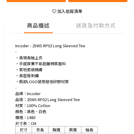
加入追蹤清單
商品描述
送貨及付款方式
Incoder - 25WS RP02 Long Sleeved Tee
-
・高領長袖上衣
・手感厚實不易起皺棉質面料
・質地柔順親膚
・高密度刺繡
・肩部LOGO使用發泡矽膠材質
-
品牌：Incoder
品項：25WS RP02 Long Sleeved Tee
材質：100% Cotton
顏色：黑色、白色
價格：1480
尺寸表：CM
尺寸
衣長
胸寬
肩寬
袖長