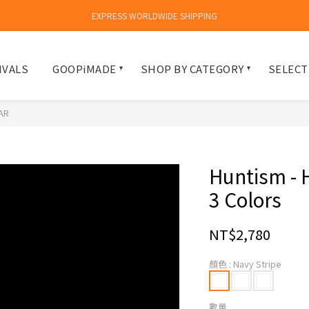
EXPRESS WORLDWIDE SHIPPING
IVALS
GOOPiMADE
SHOP BY CATEGORY
SELECT
AR
Huntism - H
3 Colors
NT$2,780
顏色
: Navy Stripe
數量