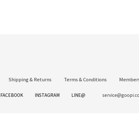
Shipping & Returns
Terms & Conditions
Members
FACEBOOK
INSTAGRAM
LINE@
service@goopi.c
立即購買
Copyright 2021 © GOOPi.co All Rights Reserved.