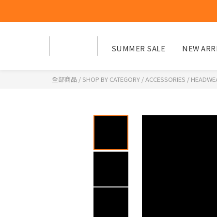
SUMMER SALE
NEW ARR
全部商品
/
SHOP BY CATEGORY
/
ACCESSORIES
/
HEADWE