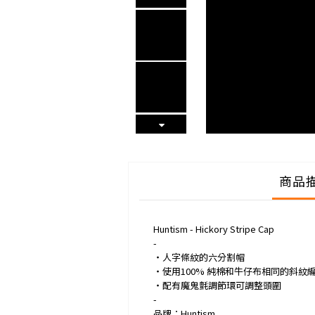
商品
Huntism - Hickory Stripe Cap
-
・人字條紋的六分割帽
・使用100% 純棉和牛仔布相同的斜紋
・配有魔鬼氈調節環可調整頭圍
-
品牌：Huntism