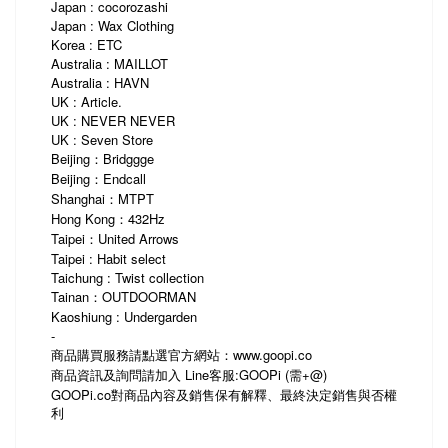
Japan : cocorozashi
Japan : Wax Clothing
Korea : ETC
Australia : MAILLOT
Australia : HAVN
UK : Article.
UK : NEVER NEVER
UK : Seven Store
Beijing：Bridggge
Beijing：Endcall
Shanghai：MTPT
Hong Kong：432Hz
Taipei：United Arrows
Taipei : Habit select
Taichung : Twist collection
Tainan：OUTDOORMAN
Kaoshiung : Undergarden
-
商品購買服務請點選官方網站：www.goopi.co
商品資訊及詢問請加入 Line客服:GOOPi (需+@)
GOOPi.co
對商品內容及銷售保有解釋、最終決定銷售與否權
利