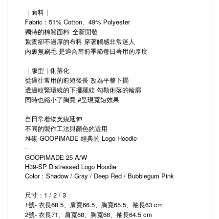
｜面料｜
Fabric：51% Cotton、49% Polyester
獨特的棉質面料
全新開發
紮實卻不過厚的布料 穿著觸感非常迷人
內裏無刷毛 是適合當前季節每日著用的厚度
｜版型｜俐落化
從過往常用的前短後長 改為平整下擺
透過較緊環繞的下擺羅紋 勾勒俐落的輪廓
同時也縮小了胸寬 #呈現寬短效果
自日常着物支線延伸
不同的製作工法與顏色的選用
堆砌 GOOPiMADE 經典的 Logo Hoodie
-
GOOPiMADE 25 A/W
H39-SP Distressed Logo Hoodie
Color：Shadow / Gray / Deep Red / Bubblegum Pink
尺寸：1 / 2 / 3
1號- 衣長68.5、肩寬66.5、胸寬65.5、袖長63 cm
2號- 衣長71、肩寬68、胸寬68、袖長64.5 cm