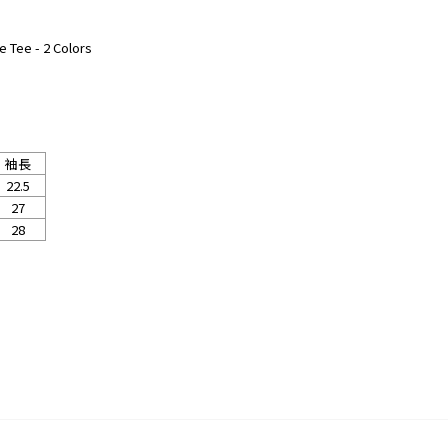
Tee - 2 Colors
袖長
22.5
27
28