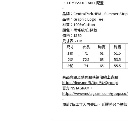
‧ CITY ISSUE LABEL配置
-
品牌：CentralPark.4PM - Summer Stripe 
品項：Graphic Logo Tee
材質：100%Cotton
顏色：黑條紋/白條紋
價格：1580
尺寸表：CM
尺寸
衣長
胸寬
肩寬
1號
71
61
51.5
2號
72.5
63
53.5
3號
74
65
55.5
-
商品資訊及購買服務請洽線上客服：
https://line.me/R/ti/p/%40goopi
官方INSTAGRAM：
https://www.instagram.com/goopi.co/
-
預計
7
個工作天內寄出，延遲將另予通知