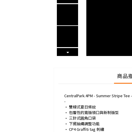
商品
CentralPark.4PM - Summer Stripe Tee -
-
· 雙線式夏日條紋
· 包覆性的寬版領口與新制版型
· 三針式圓角口袋
· 下擺抽繩調整功能
· CP4 Graffiti tag 刺繡