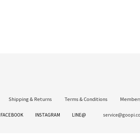
Shipping & Returns
Terms & Conditions
Members
FACEBOOK
INSTAGRAM
LINE@
service@goopi.c
立即購買