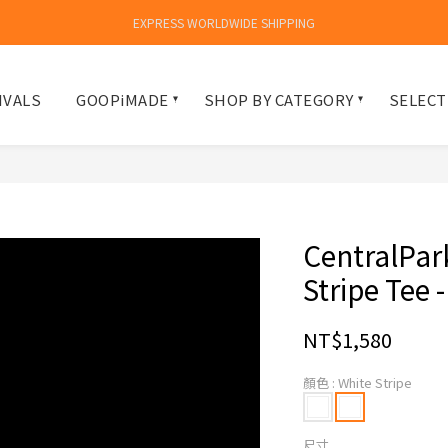
EXPRESS WORLDWIDE SHIPPING
IVALS
GOOPiMADE
SHOP BY CATEGORY
SELECT
CentralPa
Stripe Tee -
NT$1,580
顏色
: White Stripe
尺寸