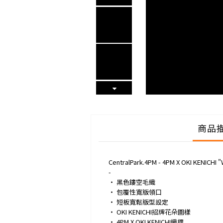
商品
CentralPark.4PM - 4PM X OKI KENICHI "
-
‧ 黑色鏤空毛織
‧ 包覆性寬版領口
‧ 短板寬鬆版型設定
‧ OKI KENICHI招牌花朵圖樣
‧ 4PM X OKI KENICHI織標