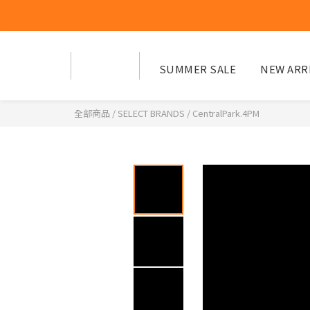
SUMMER SALE
NEW ARR
全部商品
/
SELECT BRANDS
/
CentralPark.4PM