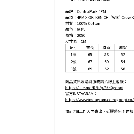
-
品牌：CentralPark.4PM
品項：4PM X OKI KENICHI "WIB" Crew K
材質：100% Cotton
顏色：黑色
價格：2080
尺寸表：CM
尺寸
衣長
胸寬
肩寬
1
65
58
52
號
2
67
60
54
號
3
69
62
56
號
-
商品資訊及購買服務請洽線上客服：
https://line.me/R/ti/p/%40goopi
官方INSTAGRAM：
https://www.instagram.com/goopi.co/
-
預計
7
個工作天內寄出，延遲將另予通知