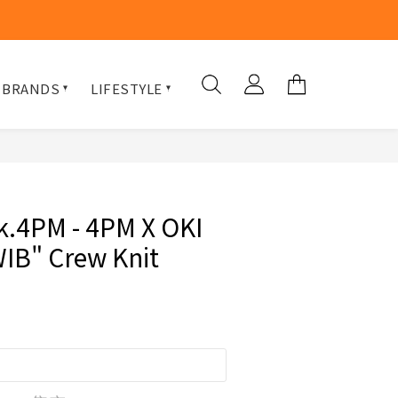
 BRANDS
LIFESTYLE
k.4PM - 4PM X OKI
IB" Crew Knit