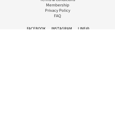
Membership
Privacy Policy
FAQ
立即購買
FACEBOOK
INSTAGRAM
LINE@
service@goopi.co
Copyright 2021 © GOOPi.co All Rights Reserved.