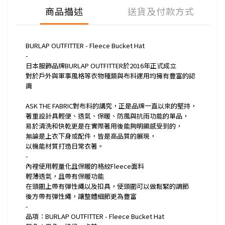
商品描述
送貨及付款方式
BURLAP OUTFITTER - Fleece Bucket Hat
-
日本服飾品牌BURLAP OUTFITTER於2016年正式成立
對於戶外與軍事風格等衣物種類與布料運用均擁有豐富的認
識
ASK THE FABRIC對布料的講究，正是品牌一直以來的堅持，
著重設計具輕便、透氣、保暖、防風與抗雨功能的單品，
易於清洗和快乾更是在實際著用後能夠明顯感受到的，
無論是上衣下身或配件，皆是高品質的展現，
以機能材質打造日常衣著。
-
內裡使用輕量化且保暖的格紋Fleece面料
輕薄透氣，且帶有保暖功能
在頭圍上帶有彈性繩以及扣具，使頭圍可以做鬆緊的調節
後方帶有彈性繩，讓整體細節更為豐富
-
品項：BURLAP OUTFITTER - Fleece Bucket Hat