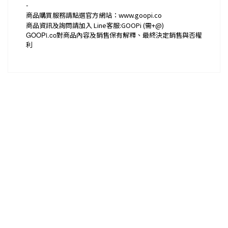
-
商品購買服務請點選官方網站：www.goopi.co
商品資訊及詢問請加入 Line客服:GOOPi (需+@)
GOOPi.co
對商品內容及銷售保有解釋、最終決定銷售與否權
利