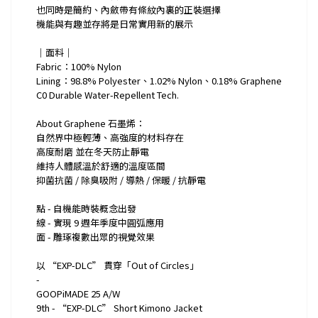
也同時是簡約、內斂帶有條紋內裏的正裝選擇
機能與有趣並存將是日常實用新的展示
｜面料｜
Fabric：100% Nylon
Lining：98.8% Polyester、1.02% Nylon、0.18% Graphene
C0 Durable Water-Repellent Tech.
About Graphene 石墨烯：
自然界中極輕薄、高強度的材料存在
高度耐磨 並在冬天防止靜電
維持人體感溫於舒適的溫度區間
抑菌抗菌 / 除臭吸附 / 導熱 / 保暖 / 抗靜電
點 - 自機能時裝概念出發
線 - 實現 9 週年季度中圓弧應用
面 - 雕琢複數出眾的視覺效果
以 “EXP-DLC” 貫穿「Out of Circles」
-
GOOPiMADE 25 A/W
9th - “EXP-DLC” Short Kimono Jacket