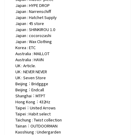
Japan : HYPE DROP
Japan : Narrenschiff
Japan : Hatchet Supply
Japan : 45 store
Japan : SHINKIROU 1.0
Japan : cocorozashi
Japan : Wax Clothing
Korea : ETC
Australia : MAILLOT
Australia : HAVN
UK : Article.
UK : NEVER NEVER
UK : Seven Store
Beijing：Bridggge
Beijing：Endcall
Shanghai：MTPT
Hong Kong：432Hz
Taipei：United Arrows
Taipei : Habit select
Taichung : Twist collection
Tainan：OUTDOORMAN
Kaoshiung : Undergarden