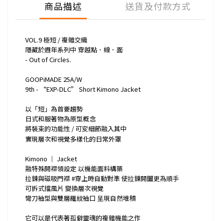
商品描述
送貨及付款方式
VOL.9 極短 / 複雜交織
隱藏於週年系列中 穿越點．線．面
- Out of Circles.
GOOPiMADE 25A/W
9th - “EXP-DLC” Short Kimono Jacket
以「短」為首要趨勢
日式和服著物為原型概念
將裝束的功能性 / 可変細節融入其中
實現層次和視覺多樣化的日常外罩
Kimono ｜ Jacket
融特殊開襟領設定 以機能面料構築
拉鍊與磁吸門襟 #穿上時自動對準 使拉鍊開闔更為順手
可拆式擋風片 變換層次視覺
彎刀袖型與雙層羅紋袖口 呈現自然堆積
它可以是代表著孤僻靈魂的複雜機能之作