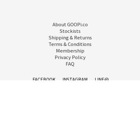
About GOOPi.co
Stockists
Shipping & Returns
Terms & Conditions
Membership
Privacy Policy
FAQ
FACEBOOK
INSTAGRAM
LINE@
service@goopi.co
Copyright 2021 © GOOPi.co All Rights Reserved.