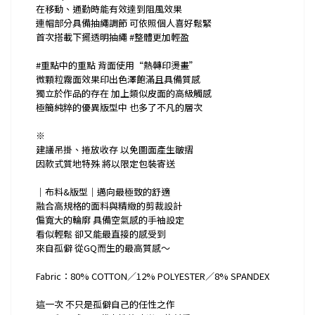
在移動、通勤時能有效達到阻風效果
連帽部分具備抽繩調節 可依照個人喜好鬆緊
首次搭載下擺透明抽繩 #整體更加輕盈
#重點中的重點 背面使用“熱轉印燙畫”
微顆粒霧面效果印出色澤飽滿且具備質感
獨立於作品的存在 加上類似皮面的高級觸感
極簡純粹的優異版型中 也多了不凡的層次
※
建議吊掛、捲放收存 以免圖面產生皺摺
因款式質地特殊 將以限定包裝寄送
｜布料&版型｜邁向最極致的舒適
融合高規格的面料與精緻的剪裁設計
偏寬大的輪廓 具備空氣感的手袖設定
看似輕鬆 卻又能最直接的感受到
來自孤僻 從GQ而生的最高質感～
Fabric：80% COTTON／12% POLYESTER／8% SPANDEX
這一次 不只是孤僻自己的任性之作