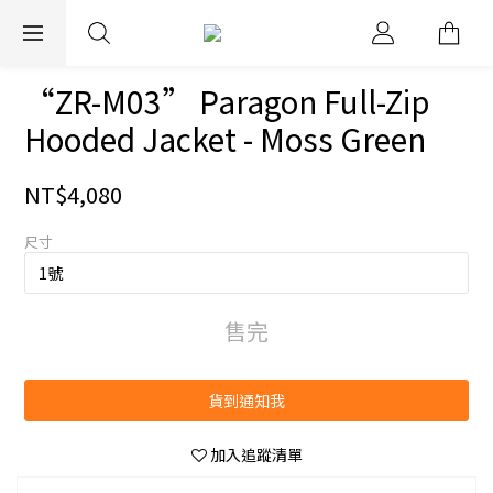
EXPRESS WORLDWIDE SHIPPING
“ZR-M03” Paragon Full-Zip
Hooded Jacket - Moss Green
NT$4,080
尺寸
售完
貨到通知我
加入追蹤清單