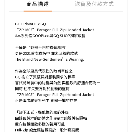
商品描述
送貨及付款方式
GOOPiMADE x GQ
“ZR-M03” Paragon Full-Zip Hooded Jacket
#本系列僅GOOPi.co與GQ SHOP獨家販售
-
不僅是“截然不同的衣著風格”
更是2021首次聯名中 並未涵蓋的款式
The Brand New Gentlemen’s Wearing.
作為全球最具代表性的時尚單位之一
GQ 樹立了質感與對服裝要求的標竿
嘗試將紳裝中的沈穩與內斂 與極致的舒適合而為一
同時 也不失雙方對於創新的堅持
“ZR-M03” Paragon Full-Zip Hooded Jacket
正是本次聯乘系列中 獨樹一幟的存在
「卸下正式、機能性的服飾外殼」
回歸最純粹的舒適之作 #完全跳脫紳裝邏輯
雙向拉鍊開啟多樣的著用可能
Full-Zip 設定讓拉鍊高於一般外套高度