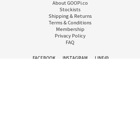
About GOOPi.co
Stockists
Shipping & Returns
Terms & Conditions
Membership
Privacy Policy
FAQ
FACEBOOK
INSTAGRAM
LINE@
service@goopi.co
Copyright 2021 © GOOPi.co All Rights Reserved.