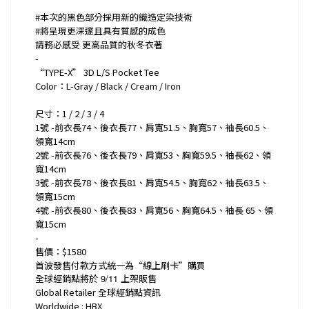
#本次的黑色部分採用新的織造定染技術
#將呈現更深邃且具有質感的成色
請務必感受 更高品質的秋冬衣著
-
“TYPE-X” 3D L/S Pocket Tee
Color：L-Gray / Black / Cream / Iron
尺寸：1 / 2 / 3 / 4
1號 -前衣長74、後衣長77、肩寬51.5、胸寬57、袖長60.5、
領寬14cm
2號 -前衣長76、後衣長79、肩寬53、胸寬59.5、袖長62、領
寬14cm
3號 -前衣長78、後衣長81、肩寬54.5、胸寬62、袖長63.5、
領寬15cm
4號 -前衣長80、後衣長83、肩寬56、胸寬64.5、袖長 65、領
寬15cm
-
售價：$1580
首波發售付款方式統一為“線上刷卡”購買
全球經銷點將於
9/11
上架販售
Global Retailer 全球經銷點資訊
Worldwide : HBX