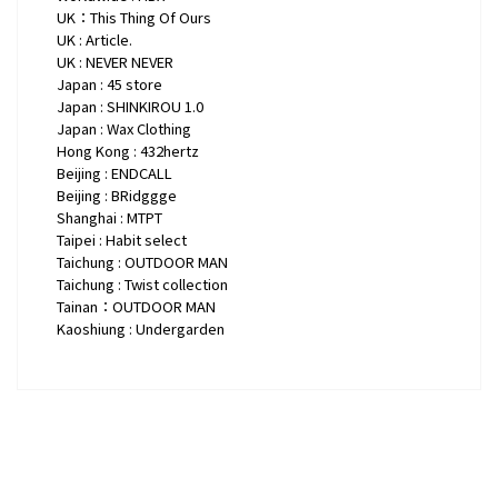
UK：This Thing Of Ours
UK : Article.
UK : NEVER NEVER
Japan : 45 store
Japan : SHINKIROU 1.0
Japan : Wax Clothing
Hong Kong : 432hertz
Beijing : ENDCALL
Beijing : BRidggge
Shanghai : MTPT
Taipei : Habit select
Taichung : OUTDOOR MAN
Taichung : Twist collection
Tainan：OUTDOOR MAN
Kaoshiung : Undergarden