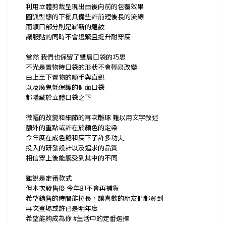
利用立體剪裁呈現出由後向前的包覆效果
圓弧型態的下襬具備些許前短後長的流線
而領口部分則是嶄新的羅紋
讓服貼的同時不會過緊且提升耐穿度
當然 我們也保留了雙層口袋的巧思
不光是置物時口袋的形狀不會輕易改變
由上至下置物的順手與直觀
以及魔鬼氈保護的側面口袋
都隱藏於立體口袋之下
微幅的改變和細節的再次雕琢 難以用文字敘述
額外的重點或許在於顏色的定染
今年度在成色飽和度下了許多功夫
投入的研發設計以及追求的品質
相信穿上後能感受到其中的不同
雖說是定番款式
但本次發售後 今年即不會再補貨
希望銷售的時間能拉長，讓喜歡的朋友們都買到
再次登場或許已是明年度
希望能夠成為你 #生活中的定番選擇