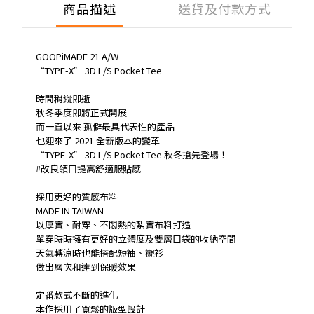
商品描述
送貨及付款方式
GOOPiMADE 21 A/W
“TYPE-X” 3D L/S Pocket Tee
-
時間稍縱即逝
秋冬季度即將正式開展
而一直以來 孤僻最具代表性的產品
也迎來了 2021 全新版本的變革
“TYPE-X” 3D L/S Pocket Tee 秋冬搶先登場！
#改良領口提高舒適服貼感
採用更好的質感布料
MADE IN TAIWAN
以厚實、耐穿、不悶熱的紮實布料打造
單穿時時擁有更好的立體度及雙層口袋的收納空間
天氣轉涼時也能搭配短袖、襯衫
做出層次和達到保暖效果
定番款式不斷的進化
本作採用了寬鬆的版型設計