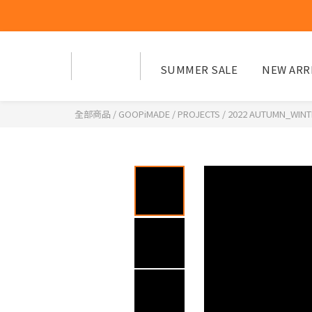
SUMMER SALE
NEW ARR
全部商品
/
GOOPiMADE
/
PROJECTS
/
2022 AUTUMN_WINT