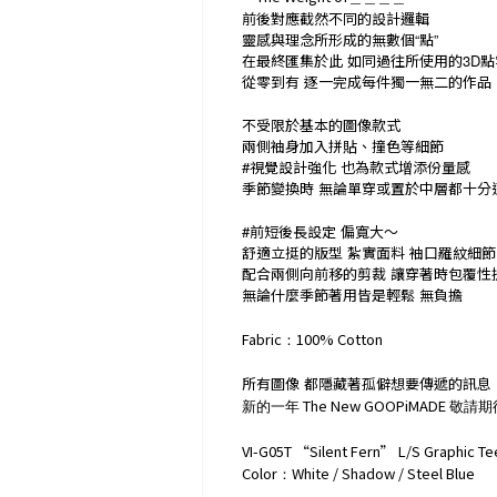
前後對應截然不同的設計邏輯
靈感與理念所形成的無數個
“
點
”
在最終匯集於此
如同過往所使用的
3D
點
從零到有
逐一完成每件獨一無二的作品
不受限於基本的圖像款式
兩側袖身加入拼貼、撞色等細節
#
視覺設計強化
也為款式增添份量感
季節變換時
無論單穿或置於中層都十分
#
前短後長設定
偏寬大～
舒適立挺的版型
紮實面料
袖口羅紋細節
配合兩側向前移的剪裁
讓穿著時包覆性
無論什麼季節著用皆是輕鬆
無負擔
Fabric
100% Cotton
：
所有圖像
都隱藏著孤僻想要傳遞的訊息
The New GOOPiMADE
新的一年
敬請期
VI-G05T “Silent Fern” L/S Graphic Te
Color
White / Shadow / Steel Blue
：