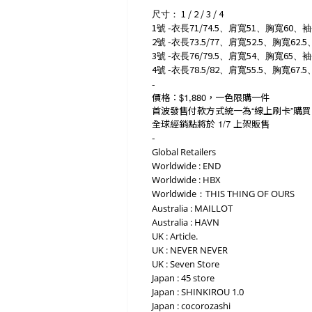
1 / 2 / 3 / 4
尺寸：
1
-
71/74.5
51
60
號
衣長
、肩寬
、胸寬
、袖
2
-
73.5/77
52.5
62.5
號
衣長
、肩寬
、胸寬
3
-
76/79.5
54
65
號
衣長
、肩寬
、胸寬
、袖
4
-
78.5/82
55.5
67.5
號
衣長
、肩寬
、胸寬
-
價格：
$1,880
，一色限購一件
首波發售付款方式統一為
“
線上刷卡
”
購買
全球經銷點將於
1/7
上架販售
-
Global Retailers
Worldwide : END
Worldwide : HBX
Worldwide：THIS THING OF OURS
Australia : MAILLOT
Australia : HAVN
UK : Article.
UK : NEVER NEVER
UK : Seven Store
Japan : 45 store
Japan : SHINKIROU 1.0
Japan : cocorozashi