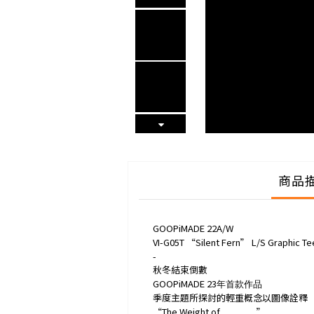
商品
GOOPiMADE 22A/W
VI-G05T “Silent Fern” L/S Graphic Te
-
秋冬結束倒數
GOOPiMADE 23
年首款作品
季度主題所探討的輕重概念以圖像詮釋
“The Weight of
”
＿＿＿＿