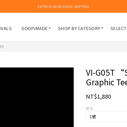
EXPRESS WORLDWIDE SHIPPING
IVALS
GOOPiMADE
SHOP BY CATEGORY
SELECT
ER
VI-G05T “S
Graphic Te
NT$1,880
尺寸