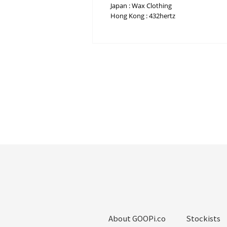
Japan : Wax Clothing
Hong Kong : 432hertz
About GOOPi.co
Stockists