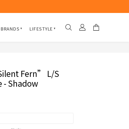
 BRANDS
LIFESTYLE
ilent Fern” L/S
e - Shadow