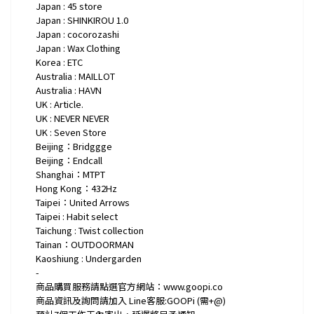
Japan : 45 store
Japan : SHINKIROU 1.0
Japan : cocorozashi
Japan : Wax Clothing
Korea : ETC
Australia : MAILLOT
Australia : HAVN
UK : Article.
UK : NEVER NEVER
UK : Seven Store
Beijing：Bridggge
Beijing：Endcall
Shanghai：MTPT
Hong Kong：432Hz
Taipei：United Arrows
Taipei : Habit select
Taichung : Twist collection
Tainan：OUTDOORMAN
Kaoshiung : Undergarden
-
商品購買服務請點選官方網站：www.goopi.co
商品資訊及詢問請加入 Line客服:GOOPi (需+@)