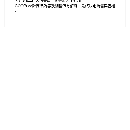
預計7個工作天內寄出，延遲將另予通知
GOOPi.co
對商品內容及銷售保有解釋、最終決定銷售與否權
利