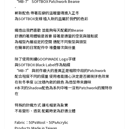
“MB-7” SOFTBOX Patchwork Beanie
-
嶄新配色 帶著孤僻的溫暖靈魂進入正冬
為SOFTBOX支線 植入新的且屬於我們的色彩
織造出我們喜歡 並能夠每天配戴的Beanie
舒適的著用體驗是首要 接著是適當的空氣與蓬鬆感
為帽型內層設定的空間 適配不同髮型與頭型
在簡單的日常配件中 堆疊層次與份量
除了使用刺繡GOOPiMADE Logo字樣
與SOFTBOX Black Label作為點綴
“MB-7” 與前作最大的差異正是帽款中段的Patchwork
配合程度不同的摺量 使用者能隨心決定是否顯現拼色效果
在秋冬季度 以沈穩內斂的跳色 為造型帶來趣味
#本次的Shadow配色為系列中唯一沒有Patchwork的獨特存
在
特殊的針織方式 讓毛帽更為紮實
不易變形、透氣 配戴時更為舒適立體
Fabric：50%Wool、50%Acrylic
Products Made in Taiwan