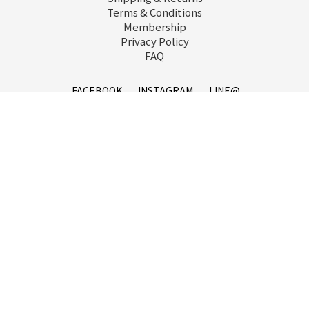
Terms & Conditions
Membership
Privacy Policy
FAQ
FACEBOOK
INSTAGRAM
LINE@
service@goopi.co
Copyright 2021 © GOOPi.co All Rights Reserved.