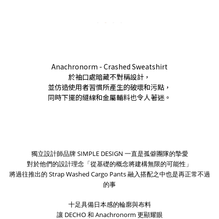
Anachronorm - Crashed Sweatshirt
於袖口處暗藏不對稱設計，
並仿造使用者習慣所產生的破壞和污點，
同時下擺的縫線和金屬輔料也令人著迷。
獨立設計師品牌 SIMPLE DESIGN 一直是孤僻團隊的摯愛
對於他們的設計理念「從
基礎的概念將建構無限的可能性」
將過往推出的
Strap Washed Cargo Pants 融入搭配之中也是再正常不過
的事
十足具備日本感的輪廓與布料
讓 DECHO 和 Anachronorm 更顯耀眼