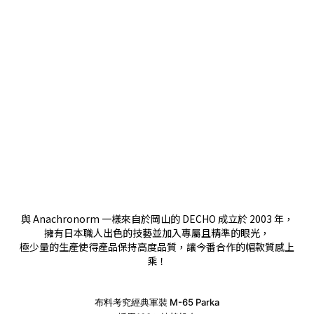
與 Anachronorm 一樣來自於岡山的 DECHO 成立於 2003 年，
擁有日本職人出色的技藝並加入專屬且精準的眼光，
極少量的生產使得產品保持高度品質，讓今番合作的帽款質感上
乘！
布料考究經典軍裝 M-65 Parka