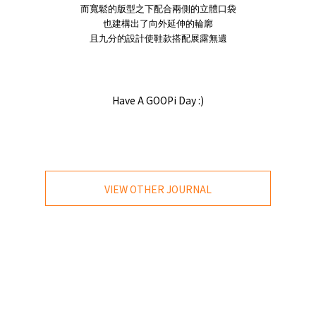
而寬鬆的版型之下配合兩側的立體口袋
也建構出了向外延伸的輪廓
且九分的設計使鞋款搭配展露無遺
Have A GOOPi Day :)
VIEW OTHER JOURNAL