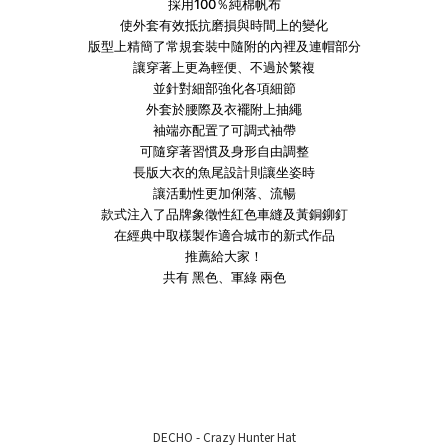
採用100％純棉帆布
使外套有效抵抗磨損與時間上的變化
版型上精簡了常規套裝中隨附的內裡及連帽部分
讓穿著上更為輕便、不過於繁複
並針對細部強化各項細節
外套於腰際及衣襬附上抽繩
袖端亦配置了可調式袖帶
可隨穿著習慣及身形自由調整
長版大衣的魚尾設計則讓坐姿時
讓活動性更加俐落、流暢
款式注入了品牌象徵性紅色車縫及黃銅鉚釘
在經典中取樣製作適合城市的新式作品
推薦給大家！
共有 黑色、軍綠 兩色
DECHO - Crazy Hunter Hat