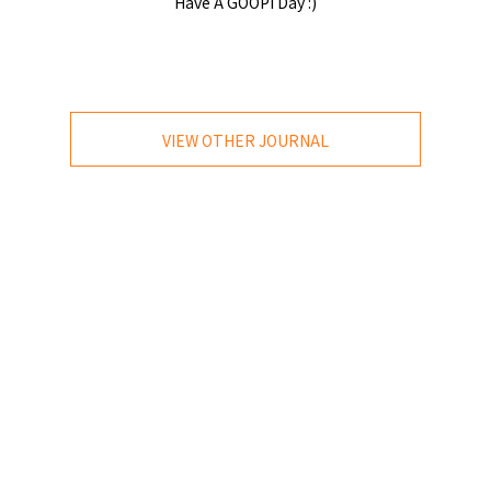
Have A GOOPi Day :)
VIEW OTHER JOURNAL