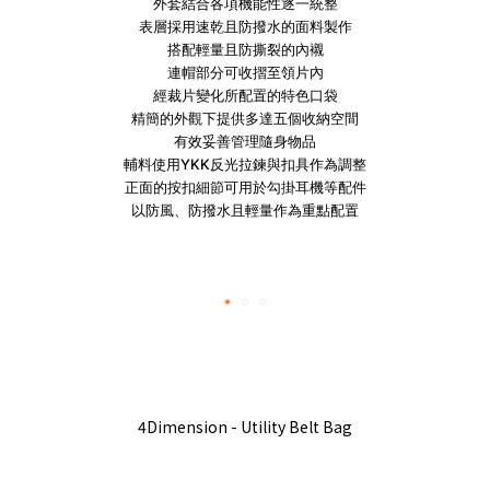
外套結合各項機能性逐一統整
表層採用速乾且防撥水的面料製作
搭配輕量且防撕裂的內襯
連帽部分可收摺至領片內
經裁片變化所配置的特色口袋
精簡的外觀下提供多達五個收納空間
有效妥善管理隨身物品
輔料使用YKK反光拉鍊與扣具作為調整
正面的按扣細節可用於勾掛耳機等配件
以防風、防撥水且輕量作為重點配置
4Dimension - Utility Belt Bag