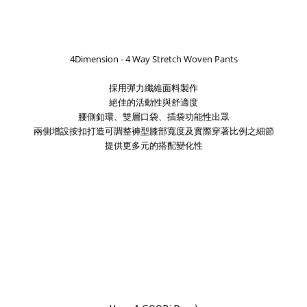
4Dimension - 4 Way Stretch Woven Pants
採用彈力纖維面料製作
絕佳的活動性與舒適度
腰側釦環、雙層口袋、插袋功能性出眾
兩側增設按扣打造可調整
褲型膝部寬度及實際穿著比例之細節
提供更多元的搭配變化性