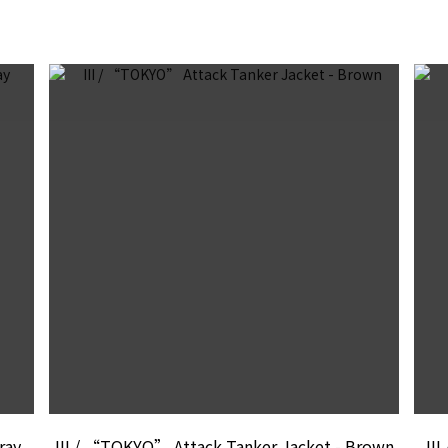
ray
III / “TOKYO” Attack Tanker Jacket - Brown
II