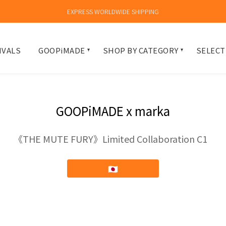
EXPRESS WORLDWIDE SHIPPING
IVALS
GOOPiMADE
SHOP BY CATEGORY
SELECT
GOOPiMADE x marka
《THE MUTE FURY》Limited Collaboration C1
🇯🇵