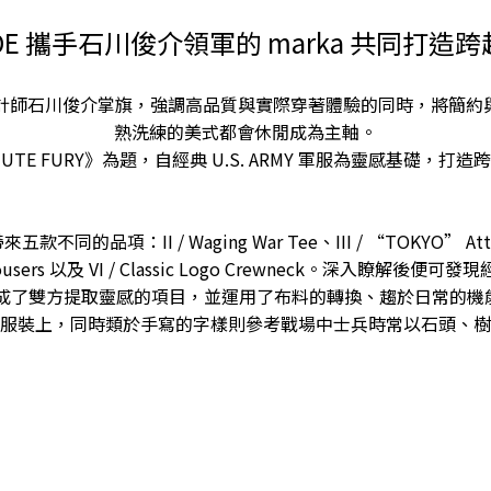
MADE 攜手石川俊介領軍的 marka 共同
ka 由設計師石川俊介掌旗，強調高品質與實際穿著體驗的同時，將
熟洗練的美式都會休閒成為主軸。
E MUTE FURY》為題，自經典 U.S. ARMY 軍服為靈感基礎
不同的品項：II / Waging War Tee、III / “TOKYO” Attack Ta
ip Trousers 以及 VI / Classic Logo Crewneck。深入瞭解後便可發
838A OD-7 版都成了雙方提取靈感的項目，並運用了布料的轉換、趨
服裝上，同時類於手寫的字樣則參考戰場中士兵時常以石頭、樹