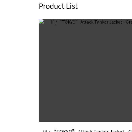
Product List
III / “TOKYO” Attack Tanker Jacket - G