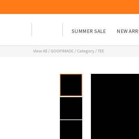
SUMMER SALE
NEW ARR
View All
/
GOOPiMADE
/
Category
/
TEE