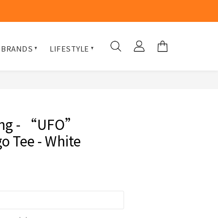
 BRANDS
LIFESTYLE
ung - “UFO”
o Tee - White