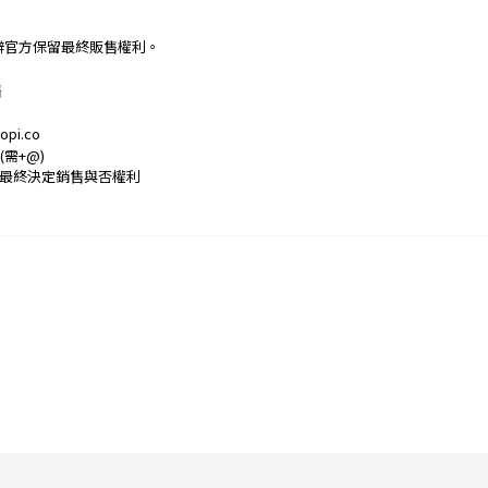
僻官方保留最終販售權利。
售
i.co
(需+@)
最終決定銷售與否權利