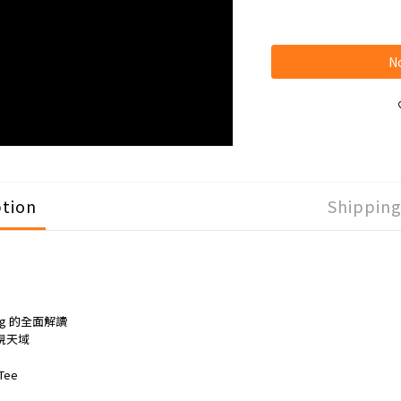
No
ption
Shippin
ung 的全面解讀
現天域
Tee