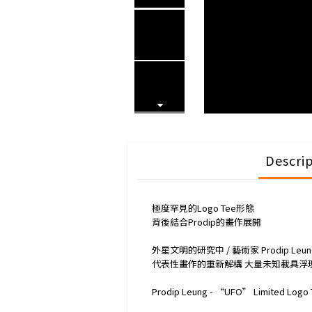
Descri
極度罕見的Logo Tee形態
背後結合Prodip的畫作展開
外星文明的研究中 / 藝術家 Prodip Le
代表性畫作的重新解構 大量未知載具浮
Prodip Leung - “UFO” Limited Logo 