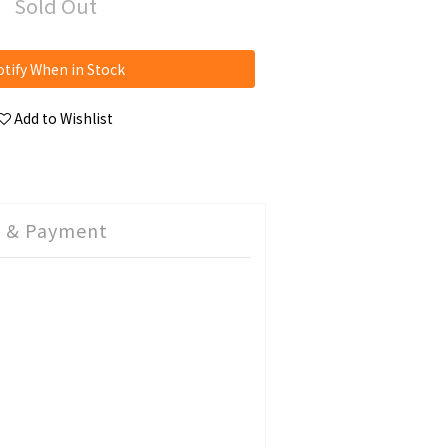
Sold Out
tify When in Stock
Add to Wishlist
g & Payment