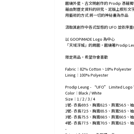
圍繞外星、古文明創作的 Prodip 憑藉
藉由對歷史資料的研究、泥版上楔形文
用藝術的方式 將一切的神秘畫為作品
汲取其創作中各式型態的 UFO 並依序重
以 GOOPiMADE Logo 為中心
「天域浮城」的周圍，圍繞著Prodip Le
限定商品，希望你會喜歡
Fabric：82% Cotton、18% Polyester
Lining：100% Polyester
Prodip Leung - “UFO” Limited Logo 
Color：Black / White
Size：1 / 2 / 3 / 4
1號- 衣長69.5、胸寬62.5、肩寬56.5、袖長
2號- 衣長72.5、胸寬65.5、肩寬58.5、袖長
3號- 衣長75.5、胸寬68.5、肩寬60.5、袖長
4號- 衣長77.5、胸寬70.5、肩寬62.5、袖長
-