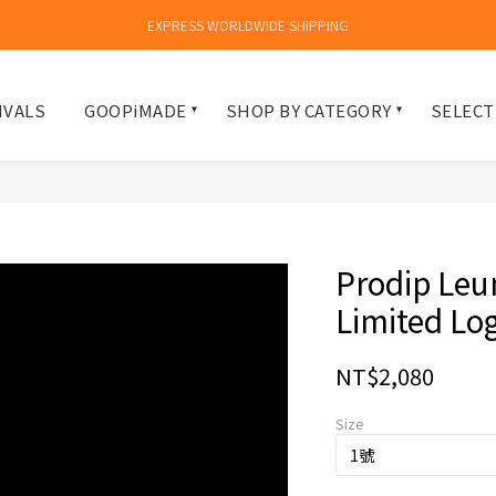
EXPRESS WORLDWIDE SHIPPING
IVALS
GOOPiMADE
SHOP BY CATEGORY
SELECT
Prodip Le
Limited Log
NT$2,080
Size