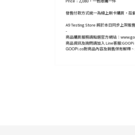
Price：2,080，一色限購一件
發售付款方式統一為線上刷卡購買，孤
A9 Testing Store 將於本日同步上架販
-
商品購買服務請點選官方網站：www.goop
商品資訊及詢問請加入 Line客服:GOOPi 
GOOPi.co
對商品內容及銷售保有解釋、