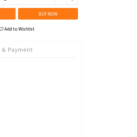
BUY NOW
Add to Wishlist
g & Payment