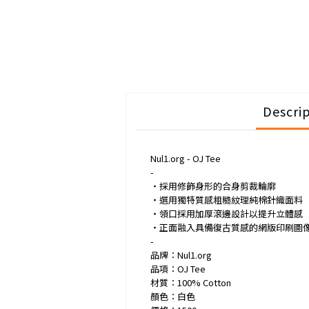
Descri
Nul1.org - OJ Tee
-
・採用修飾身形的合身剪裁輪廓
・選用獨特質感粗糙紋理純棉針織面料
・領口採用加厚滾邊設計以提升立體感
・正面融入具備復古質感的網版印刷圖
-
品牌：Nul1.org
品項：OJ Tee
材質：100% Cotton
顏色：白色