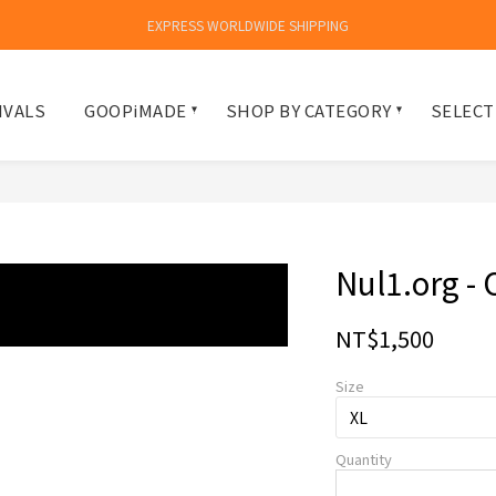
EXPRESS WORLDWIDE SHIPPING
IVALS
GOOPiMADE
SHOP BY CATEGORY
SELECT
Nul1.org - 
NT$1,500
Size
Quantity