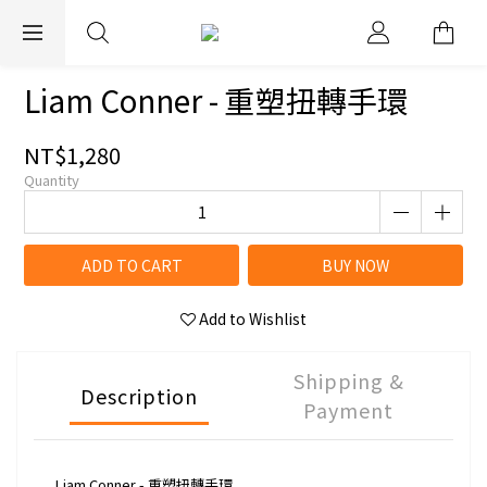
EXPRESS WORLDWIDE SHIPPING
Liam Conner - 重塑扭轉手環
NT$1,280
Quantity
ADD TO CART
BUY NOW
Add to Wishlist
Shipping &
Description
Payment
Liam Conner - 重塑扭轉手環