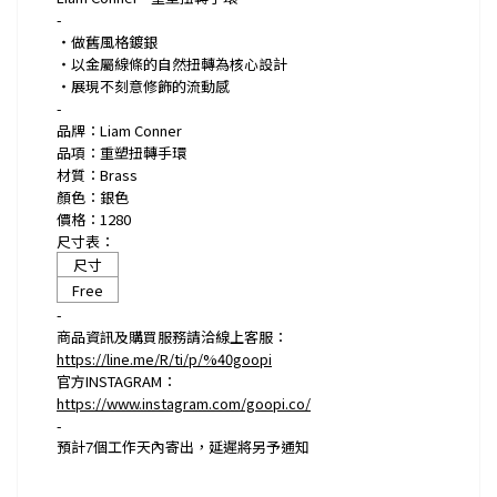
-
・做舊風格鍍銀
・以金屬線條的自然扭轉為核心設計
・展現不刻意修飾的流動感
-
品牌：Liam Conner
品項：重塑扭轉手環
材質：Brass
顏色：銀色
價格：1280
尺寸表：
尺寸
Free
-
商品資訊及購買服務請洽線上客服：
https://line.me/R/ti/p/%40goopi
官方INSTAGRAM：
https://www.instagram.com/goopi.co/
-
預計
7
個工作天內寄出，延遲將另予通知