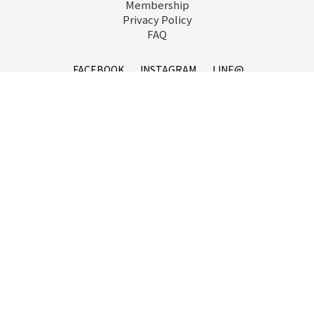
Membership
Privacy Policy
FAQ
立即購買
FACEBOOK
INSTAGRAM
LINE@
service@goopi.co
Copyright 2021 © GOOPi.co All Rights Reserved.