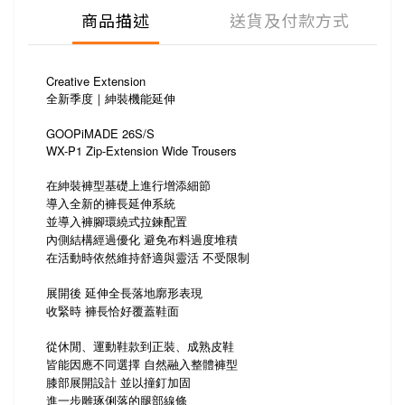
商品描述
送貨及付款方式
Creative Extension
全新季度｜紳裝機能延伸
GOOPiMADE 26S/S
WX-P1 Zip-Extension Wide Trousers
在紳裝褲型基礎上進行增添細節
導入全新的褲長延伸系統
並導入褲腳環繞式拉鍊配置
內側結構經過優化 避免布料過度堆積
在活動時依然維持舒適與靈活 不受限制
展開後 延伸全長落地廓形表現
收緊時 褲長恰好覆蓋鞋面
從休閒、運動鞋款到正裝、成熟皮鞋
皆能因應不同選擇 自然融入整體褲型
膝部展開設計 並以撞釘加固
進一步雕琢俐落的腿部線條