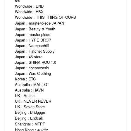
5/9
Worldwide : END
Worldwide : HBX
Worldwide：THIS THING OF OURS
Japan：master-piece JAPAN
Japan : Beauty & Youth
Japan : master-piece
Japan : HYPE DROP
Japan : Narrenschiff
Japan : Hatchet Supply
Japan : 45 store
Japan : SHINKIROU 1.0
Japan : cocorozashi
Japan : Wax Clothing
Korea : ETC
Australia : MAILLOT
Australia : HAVN
UK : Article.
UK : NEVER NEVER
UK : Seven Store
Beijing：Bridggge
Beijing：Endcall
Shanghai：MTPT
Hong Kong：432Hz