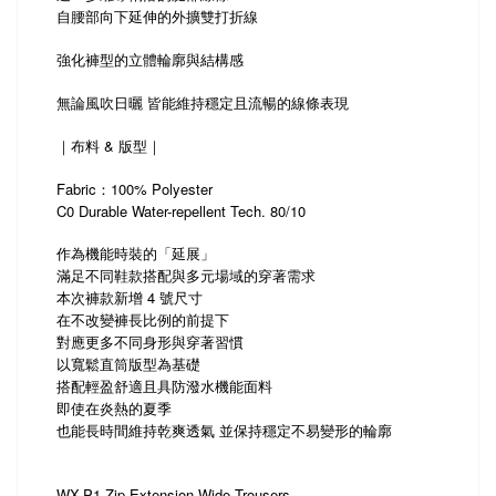
自腰部向下延伸的外擴雙打折線
強化褲型的立體輪廓與結構感
無論風吹日曬 皆能維持穩定且流暢的線條表現
｜布料 & 版型｜
Fabric：100% Polyester
C0 Durable Water-repellent Tech. 80/10
作為機能時裝的「延展」
滿足不同鞋款搭配與多元場域的穿著需求
本次褲款新增 4 號尺寸
在不改變褲長比例的前提下
對應更多不同身形與穿著習慣
以寬鬆直筒版型為基礎
搭配輕盈舒適且具防潑水機能面料
即使在炎熱的夏季
也能長時間維持乾爽透氣 並保持穩定不易變形的輪廓
WX-P1 Zip-Extension Wide Trousers