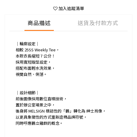
加入追蹤清單
商品描述
送貨及付款方式
｜輪廓設定｜
相較 25SS Weekly Tee，
本款衣長縮短 7 公分！
採用寬短版型設定，
搭配布面輕水洗效果，
視覺自然、俐落。
｜設計細節｜
前後圖像採用數位直噴技術，
置於辦公室場景之中，
後身將 MELSIGN 標誌性的「鶴」轉化為 紳士肖像，
以更具象徵性的方式重新詮釋品牌符號，
同時呼應鶴立雞群的概念。