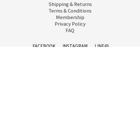
Shipping & Returns
Terms & Conditions
Membership
Privacy Policy
FAQ
FACEBOOK
INSTAGRAM
LINE@
service@goopi.co
Copyright 2021 © GOOPi.co All Rights Reserved.