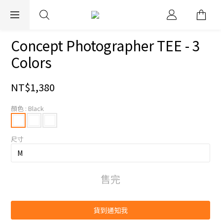
EXPRESS WORLDWIDE SHIPPING
Concept Photographer TEE - 3
Colors
NT$1,380
顏色
: Black
尺寸
售完
貨到通知我