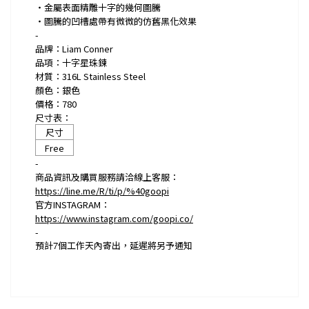
・金屬表面精雕十字的幾何圖騰
・圖騰的凹槽處帶有微微的仿舊黑化效果
-
品牌：Liam Conner
品項：十字星珠鍊
材質：316L Stainless Steel
顏色：銀色
價格：780
尺寸表：
尺寸
Free
-
商品資訊及購買服務請洽線上客服：
https://line.me/R/ti/p/%40goopi
官方INSTAGRAM：
https://www.instagram.com/goopi.co/
-
預計
7
個工作天內寄出，延遲將另予通知