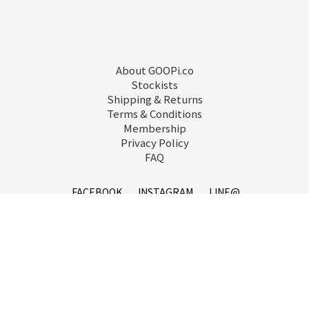
About GOOPi.co
Stockists
Shipping & Returns
Terms & Conditions
Membership
Privacy Policy
FAQ
立即購買
FACEBOOK
INSTAGRAM
LINE@
service@goopi.co
Copyright 2021 © GOOPi.co All Rights Reserved.