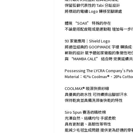
保留孤僻代表性的 Tabi 分趾設計
將標誌的電繡 Logo 轉移至腳踝處
體現 “SOAX” 特殊的存在
不論是搭配皮鞋或是運動鞋 增加每一步
93 家徽應用｜Shield Logo
將過往經典的 GOOPiMADE 字樣 轉換成 
嶄新的設計 賦予猶如家徽般的象徵性地
與 “MAMBA CALE” 結合時 完美延
Possessing The LYCRA Company's Pat
Material：41% Coolmax®、28% Cotto
COOLMAX® 吸濕快排紗線
具優異的疏水性 可持續排出腳部汗水
保持乾爽並具備洗滌後快乾的特性
Siro Spun 賽洛紡精梳棉
光澤自然、結構均勻 手感柔軟
具有更耐磨、高韌性等特性
能減少毛毬生成問題 提供更為舒適的穿