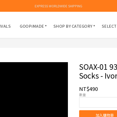
EXPRESS WORLDWIDE SHIPPING
IVALS
GOOPiMADE
SHOP BY CATEGORY
SELECT
SOAX-01 9
Socks - Ivo
NT$490
數量
加入購物車