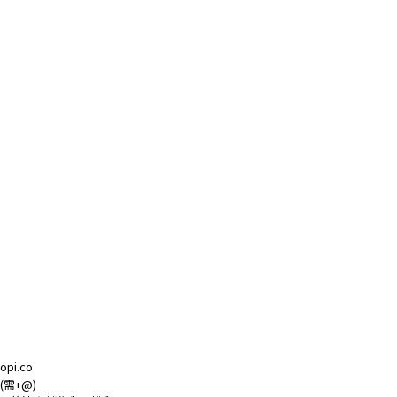
i.co
(需+@)