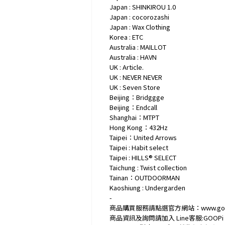
Japan : SHINKIROU 1.0
Japan : cocorozashi
Japan : Wax Clothing
Korea : ETC
Australia : MAILLOT
Australia : HAVN
UK : Article.
UK : NEVER NEVER
UK : Seven Store
Beijing：Bridggge
Beijing：Endcall
Shanghai：MTPT
Hong Kong：432Hz
Taipei：United Arrows
Taipei : Habit select
Taipei : HILLS® SELECT
Taichung : Twist collection
Tainan：OUTDOORMAN
Kaoshiung : Undergarden
-
商品購買服務請點選官方網站：www.goop
商品資訊及詢問請加入 Line客服:GOOPi 