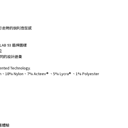
行走時的銳利造型感
LAB 93 盾牌圖樣
位
續共同的設計語彙
ented Technology.
n、18% Nylon、7% Acteev® 、5% Lycra® 、1% Polyester
著體驗