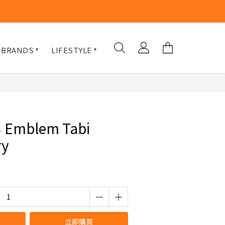
 BRANDS
LIFESTYLE
3 Emblem Tabi
ry
立即購買