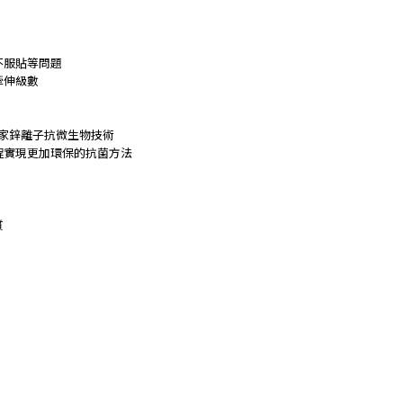
不服貼等問題
牽伸級數
s 專利獨家鋅離子抗微生物技術
程實現更加環保的抗菌方法
質