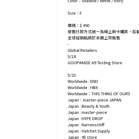
Color：Shadow / White / Ivory
Size：F
價格：$ 490
發售付款方式統一為線上刷卡購買，孤
全球經銷點將於本週上架販售
-
Global Retailers
5/18
GOOPiMADE A9 Testing Store
5/23
Worldwide : END
Worldwide : HBX
Worldwide：THIS THING OF OURS
Japan：master-piece JAPAN
Japan : Beauty & Youth
Japan : master-piece
Japan : HYPE DROP
Japan : Narrenschiff
Japan : Hatchet Supply
Japan : 45 store