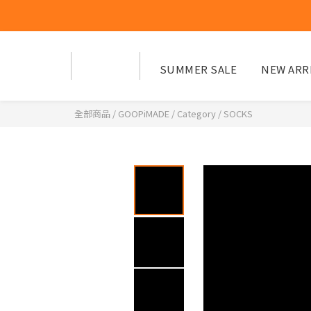
SUMMER SALE
NEW ARR
全部商品
/
GOOPiMADE
/
Category
/
SOCKS