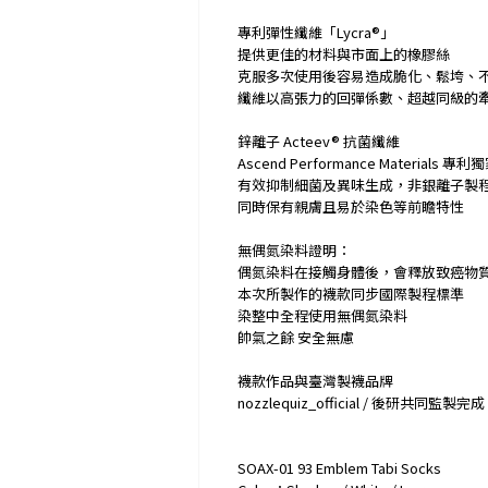
專利彈性纖維「Lycra®」
提供更佳的材料與市面上的橡膠絲
克服多次使用後容易造成脆化、鬆垮、
纖維以高張力的回彈係數、超越同級的
鋅離子 Acteev® 抗菌纖維
Ascend Performance Material
有效抑制細菌及異味生成，非銀離子製
同時保有親膚且易於染色等前瞻特性
無偶氮染料證明：
偶氮染料在接觸身體後，會釋放致癌物
本次所製作的襪款同步國際製程標準
染整中全程使用無偶氮染料
帥氣之餘 安全無慮
襪款作品與臺灣製襪品牌
nozzlequiz_official / 後研共同監製完成
SOAX-01 93 Emblem Tabi Socks