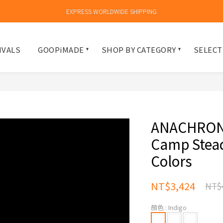
EXPRESS WORLDWIDE SHIPPING
IVALS
GOOPiMADE
SHOP BY CATEGORY
SELECT
ANACHRONO
Camp Stead
Colors
NT$3,424
NT$
顏色
: Indigo