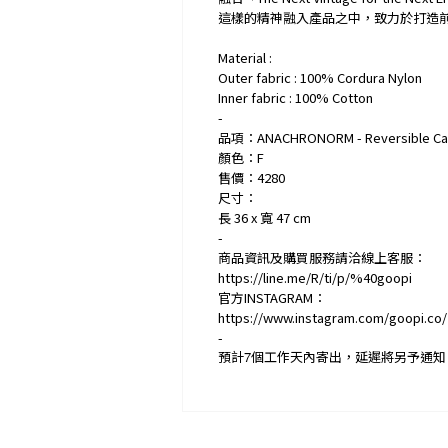
這樣的精神融入產品之中，致力於打造
Material :
Outer fabric : 100% Cordura Nylon
Inner fabric : 100% Cotton
-
品項：ANACHRONORM - Reversible Cam
顏色：F
售價：4280
尺寸：
長 36 x 寬 47 cm
-
商品資訊及購買服務請洽線上客服：
https://line.me/R/ti/p/%40goopi
官方INSTAGRAM：
https://www.instagram.com/goopi.co/
-
預計
7
個工作天內寄出，延遲將另予通知