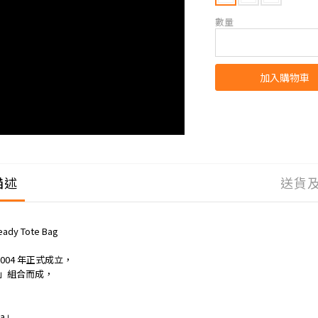
數量
加入購物車
描述
送貨
ady Tote Bag
2004 年正式成立，
rm」組合而成，
，
ra」