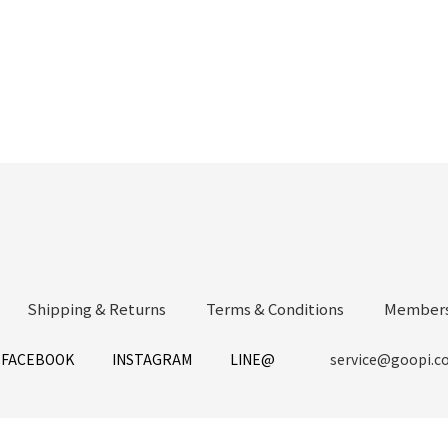
Shipping & Returns
Terms & Conditions
Members
FACEBOOK
INSTAGRAM
LINE@
service@goopi.c
立即購買