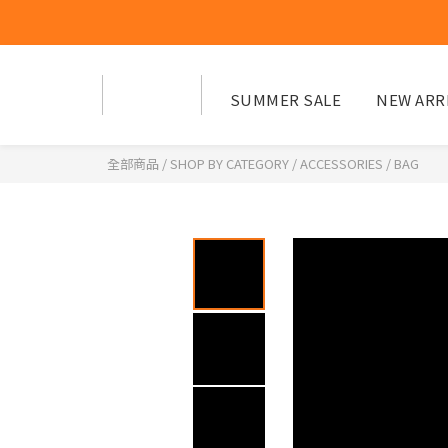
SUMMER SALE
NEW ARR
全部商品
/
SHOP BY CATEGORY
/
ACCESSORIES
/
BAG