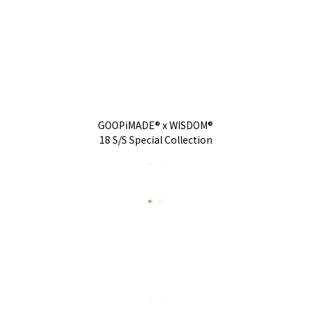
GOOPiMADE® x WISDOM®
18 S/S Special Collection