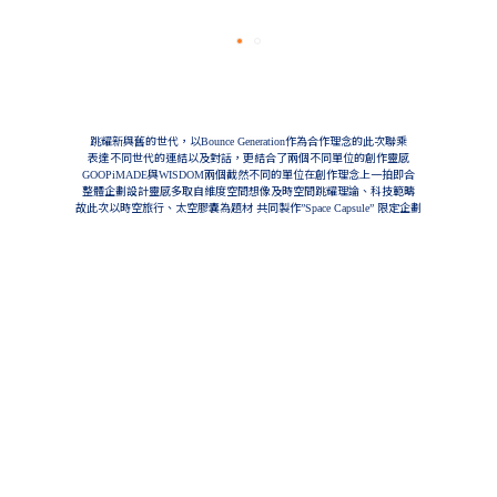
跳耀新與舊的世代，以
作為合作理念的此次聯乘
Bounce Generation
表達不同世代的連結以及對話，更結合了兩個不同單位的創作靈感
與
兩個截然不同的單位在創作理念上一拍即合
GOOPiMADE
WISDOM
整體企劃設計靈感多取自維度空間想像及時空間跳耀理論、科技範疇
故此次以時空旅行、太空膠囊為題材
共同製作
限定企劃
”Space Capsule”