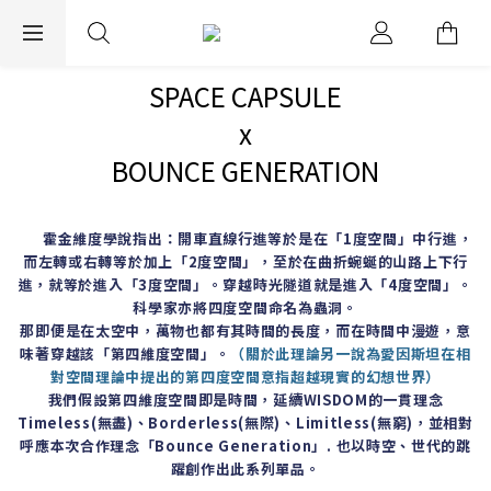
EXPRESS WORLDWIDE SHIPPING
SPACE CAPSULE
x
BOUNCE GENERATION
霍金維度學說指出：開車直線行進等於是在「
1
度空間」中行進，
而左轉或右轉等於加上「
2
度空間」，至於在曲折蜿蜒的山路上下行
進，就等於進入「
3
度空間」。穿越時光隧道就是進入「
4
度空間」。
科學家亦將四度空間命名為蟲洞。
那即便是在太空中，萬物也都有其時間的長度，而在時間中漫遊，意
味著穿越該「第四維度空間」。
（關於此理論另一說為愛因斯坦在相
對空間理論中提出的第四度空間意指超越現實的幻想世界）
我們假設第四維度空間即是時間，延續
WISDOM
的一貫理念
Timeless(
無盡
)
、B
orderless(
無際
)
、L
imitless(
無窮
)
，並相對
呼應本次合作理念「
Bounce Generation
」
.
也以時空、世代的跳
躍創作出此系列單品。