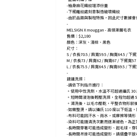
-袖身麻花織紋增添份量
-下襬羅紋處刻意製造破壞織紋
-由於品類與製程特殊，因此尺寸數據會
-
MELSIGN X mouggan - 高領漸層毛衣
售價：$2,180
顏色：深灰、淺棕、黑色
尺寸：
S / 衣長70.5 / 肩寬59.5 / 胸寬64.5 / 下
M / 衣長73 / 肩寬62 / 胸寬67 / 下擺寬57
L / 衣長75.5 / 肩寬64.5 / 胸寬69.5 / 下
-
建議洗滌：
-請依下列指示進行：
。使用中性洗劑，水溫不可超過攝氏 30
。短時間浸泡後輕壓洗滌，全程勿超過 5
。清洗後，以毛巾壓乾，平整衣物形狀
-如需整燙，請以攝氏 110 度以下低溫
-布料可能因汗水、雨水，或摩擦等情形
-染料可能隨清洗次數而逐漸褪色，為正
-長時間穿著可能造成變形、起毛球，
-長時間吊掛可能造成變形，請摺疊平放