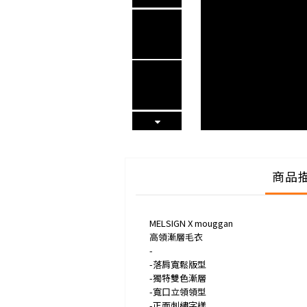
商品
MELSIGN X mouggan
高領漸層毛衣
-
-落肩寬鬆版型
-獨特雙色漸層
-寬口立領領型
-正面刺繡字樣