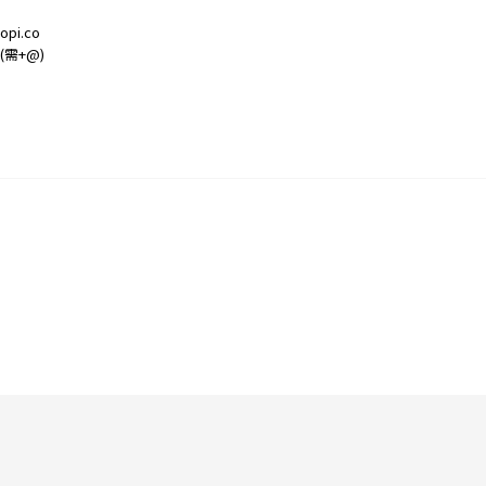
i.co
(需+@)