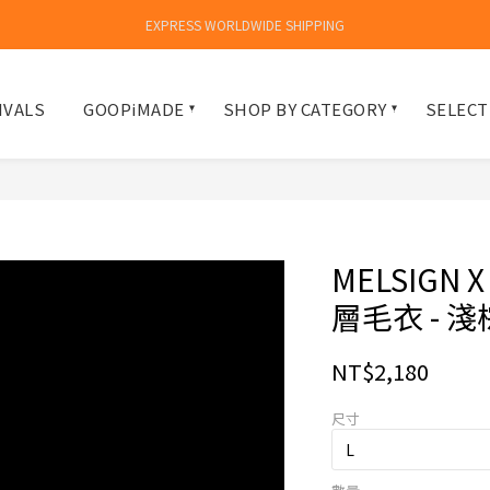
EXPRESS WORLDWIDE SHIPPING
IVALS
GOOPiMADE
SHOP BY CATEGORY
SELECT
MELSIGN 
層毛衣 - 淺
NT$2,180
尺寸