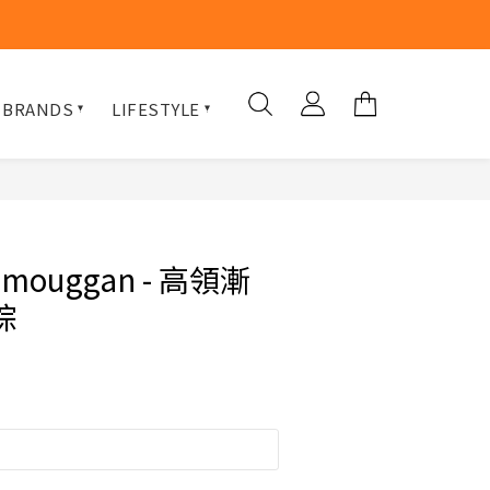
 BRANDS
LIFESTYLE
X mouggan - 高領漸
棕