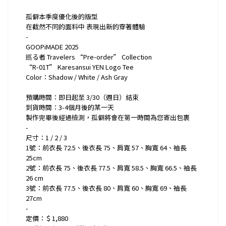
孤僻本季度優化後的版型
在截然不同的面料中 表現出新的穿著體驗
-
GOOPiMADE 2025
巡る者 Travelers “Pre-order” Collection
“R-01T” Karesansui YEN Logo Tee
Color：Shadow / White / Ash Gray
預購時間：即日起至 3/30（週日）結束
到貨時間：3-4個月後的某一天
製作完畢後經過檢測，孤僻將會在第一時間為您寄出包裹
-
尺寸：1 / 2 / 3
1號：前衣長 72.5、後衣長 75、肩寬 57、胸寬 64、袖長
25cm
2號：前衣長 75、後衣長 77.5、肩寬 58.5、胸寬 66.5、袖長
26 cm
3號：前衣長 77.5、後衣長 80、肩寬 60、胸寬 69、袖長
27cm
-
定價：＄1,880