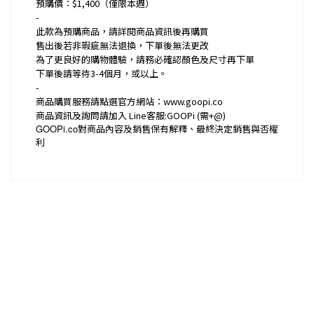
預購價：$1,400（僅限本週）
-
此款為預購商品，請詳閱商品資訊後再購買
售出後若非瑕疵無法退換，下單後無法更改
為了更良好的購物體驗，請務必確認顏色及尺寸再下單
下單後請等待3-4個月，或以上。
-
商品購買服務請點選官方網站：www.goopi.co
商品資訊及詢問請加入 Line客服:GOOPi (需+@)
GOOPi.co
對商品內容及銷售保有解釋、最終決定銷售與否權
利