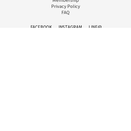
Privacy Policy
FAQ
FACEBOOK
INSTAGRAM
LINE@
service@goopi.co
Copyright 2021 © GOOPi.co All Rights Reserved.