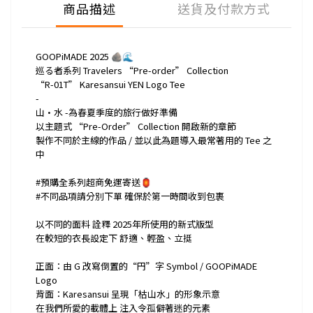
商品描述
送貨及付款方式
GOOPiMADE 2025 🪨🌊
巡る者系列 Travelers “Pre-order” Collection
“R-01T” Karesansui YEN Logo Tee
-
山·水 -為春夏季度的旅行做好準備
以主題式 “Pre-Order” Collection 開啟新的章節
製作不同於主線的作品 / 並以此為題導入最常著用的 Tee 之
中
#預購全系列超商免運寄送🏮
#不同品項請分別下單 確保於第一時間收到包裹
以不同的面料 詮釋 2025年所使用的新式版型
在較短的衣長設定下 舒適、輕盈、立挺
正面：由 G 改寫倒置的“円”字 Symbol / GOOPiMADE
Logo
背面：Karesansui 呈現「枯山水」的形象示意
在我們所愛的載體上 注入令孤僻著迷的元素