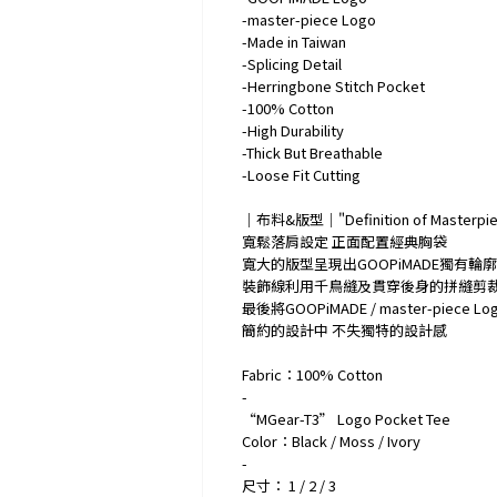
-master-piece Logo
-Made in Taiwan
-Splicing Detail
-Herringbone Stitch Pocket
-100% Cotton
-High Durability
-Thick But Breathable
-Loose Fit Cutting
｜布料&版型｜"Definition of Masterpie
寬鬆落肩設定 正面配置經典胸袋
寬大的版型呈現出GOOPiMADE獨有輪廓
裝飾線利用千鳥縫及貫穿後身的拼縫剪裁
最後將GOOPiMADE / master-piece 
簡約的設計中 不失獨特的設計感
Fabric：100% Cotton
-
“MGear-T3” Logo Pocket Tee
Color：Black / Moss / Ivory
-
尺寸： 1 / 2 / 3