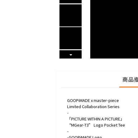
商品
GOOPiMADE x master-piece
Limited Collaboration Series
-
「PICTURE WITHIN A PICTURE」
“MGear-T3” Logo Pocket Tee
-
-GOOPiMADE Logo