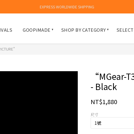
EXPRESS WORLDWIDE SHIPPING
IVALS
GOOPiMADE
SHOP BY CATEGORY
SELECT
PICTURE"
“MGear-T3
- Black
NT$1,880
尺寸