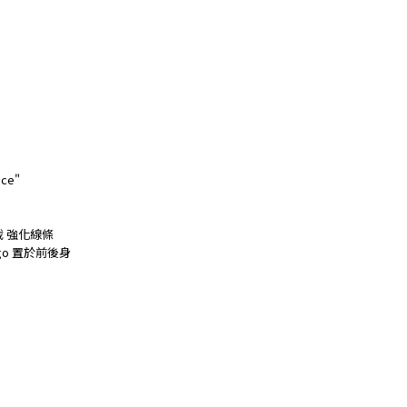
ce"
 強化線條
Logo 置於前後身