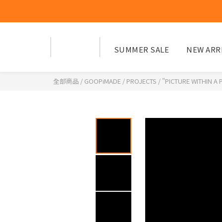
SUMMER SALE
NEW ARR
全部商品
/
GOOPiMADE
/
PROJECTS
/
"PICTURE WITHIN A 