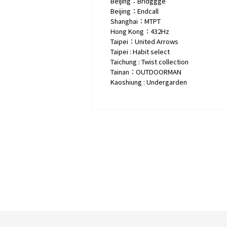
Beijing
：Bridggge
Beijing：Endcall
Shanghai：MTPT
Hong Kong：432Hz
Taipei：United Arrows
Taipei : Habit select
Taichung : Twist collection
Tainan：OUTDOORMAN
Kaoshiung : Undergarden