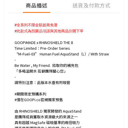
商品描述
送貨及付款方式
#全系列不限金額超商免運
#此款式為預購品項請與其他商品分開下單
GOOPiMADE x RHINOSHIELD THE 8
Time Limited：Pre-Order Series
“M-Fuel-03” Human Fuel AquaStand（L）/ With Straw
-
Be Water , My Friend. 拾取你的補充包
「多喝溫開水 孤僻團隊關心您」
-
請特別注意：此版本水壺有附吸管
#期間限定預購系列
#僅在GOOPi.co官網獨家預售
由 RHINOSHIELD 獨家開發的 AquaStand
是團隊成員獲取水資源最大的來源之一
具有超越 MagSafe 磁吸基準的兩倍吸力