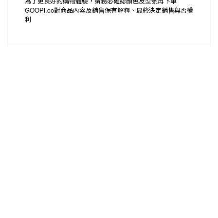
為了更良好的購物體驗，請務必確認顏色及型號再下單
GOOPi.co
對商品內容及銷售保有解釋、最終決定銷售與否權
利