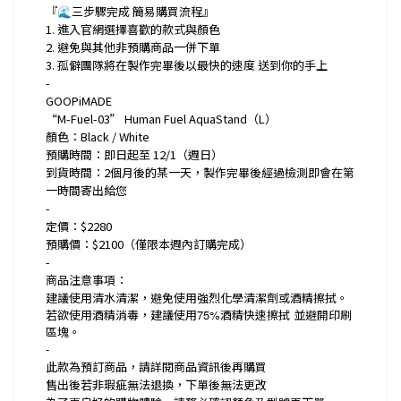
『🌊三步驟完成 簡易購買流程』
1. 進入官網選擇喜歡的款式與顏色
2. 避免與其他非預購商品一併下單
3. 孤僻團隊將在製作完畢後以最快的速度 送到你的手上
-
GOOPiMADE
“M-Fuel-03” Human Fuel AquaStand（L）
顏色：Black / White
預購時間：即日起至 12/1（週日）
到貨時間：2個月後的某一天，製作完畢後經過檢測即會在第
一時間寄出給您
-
定價：$2280
預購價：$2100（僅限本週內訂購完成）
-
商品注意事項：
建議使用清水清潔，避免使用強烈化學清潔劑或酒精擦拭。
若欲使用酒精消毒，建議使用
75%
酒精快速擦拭
並避開印刷
區塊。
-
此款為預訂商品，請詳閱商品資訊後再購買
售出後若非瑕疵無法退換，下單後無法更改