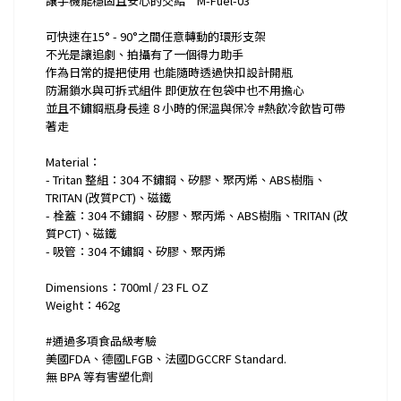
讓手機能穩固且安心的交給“M-Fuel-03”
可快速在15° - 90°之間任意轉動的環形支架
不光是讓追劇、拍攝有了一個得力助手
作為日常的提把使用 也能隨時透過快扣設計開瓶
防漏鎖水與可拆式組件 即便放在包袋中也不用擔心
並且不鏽鋼瓶身長達 8 小時的保溫與保冷 #熱飲冷飲皆可帶
著走
Material：
- Tritan 整組：304 不鏽鋼、矽膠、聚丙烯、ABS樹脂、
TRITAN (改質PCT)、磁鐵
- 栓蓋：304 不鏽鋼、矽膠、聚丙烯、ABS樹脂、TRITAN (改
質PCT)、磁鐵
- 吸管：304 不鏽鋼、矽膠、聚丙烯
Dimensions：700ml / 23 FL OZ
Weight：462g
#通過多項食品級考驗
美國FDA、德國LFGB、法國DGCCRF Standard.
無 BPA 等有害塑化劑