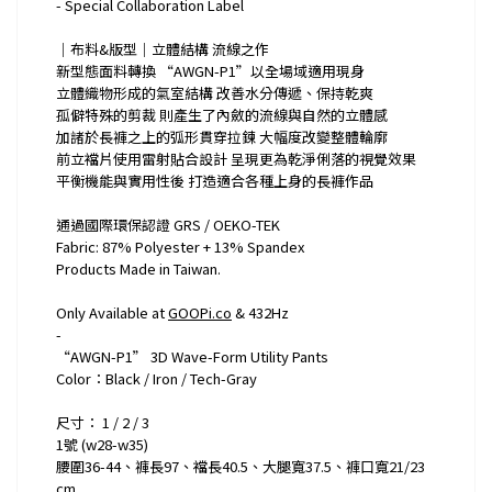
- Special Collaboration Label
｜布料&版型｜立體結構 流線之作
新型態面料轉換 “AWGN-P1”以全場域適用現身
立體織物形成的氣室結構 改善水分傳遞、保持乾爽
孤僻特殊的剪裁 則產生了內斂的流線與自然的立體感
加諸於長褲之上的弧形貫穿拉鍊 大幅度改變整體輪廓
前立襠片使用雷射貼合設計 呈現更為乾淨俐落的視覺效果
平衡機能與實用性後 打造適合各種上身的長褲作品
通過國際環保認證 GRS / OEKO-TEK
Fabric: 87% Polyester + 13% Spandex
Products Made in Taiwan.
Only Available at
GOOPi.co
& 432Hz
-
“AWGN-P1” 3D Wave-Form Utility Pants
Color：Black / Iron / Tech-Gray
尺寸： 1 / 2 / 3
1號 (w28-w35)
腰圍36-44、褲長97、襠長40.5、大腿寬37.5、褲口寬21/23
cm