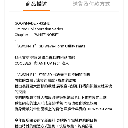
商品描述
送貨及付款方式
GOOPiMADE x 432Hz
Limited Collaboration Series
Chapter - “WHITE NOISE”
-
“AWGN-P1” 3D Wave-Form Utility Pants
弧形貫穿拉鍊 延續至褲腳的俐落流線
COOLBEST 與 ANTI UV Tech 注入
“AWGN-P1” 中的 3D 代表著三個不同的面向
內斂的立體 / 涼爽的體感 / 機能的展現
藉由長褲更大面積的載體 展現直向弧形打褶與膝蓋立體區塊
的交錯
雙向的旋轉拉鍊大幅度改變褲型輪廓 #上下皆無設定止點
透氣網布的注入形成交錯拼色 同時也強化透氣效果
後身織帶則帶出面料上的變化 演繹今年度的 3D Wave-Form
今年度所開發的全新面料 更貼近全場域適應的目標
藉由特殊的織造方式達到：快速散熱、乾爽防曬