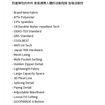
四面彈性的布料 更能適應人體的活動程度 加強活動性
- Brand New Fabric
- 87% Polyester
- 13% Spandex
- C6 Durable Water-repellent Tech
- OEKO-TEX Standard
- GRS Standard
- COOLBEST
- ANTI UV Tech
- Japan YKK Hardware
- Mesh Lining
- Multi Pocket Setting
- Hidden Zipper Detail
- Lightweight Fabric
- Large Capacity Space
- 3D Pleat Line
- Splicing Detail
- Piping Detail
- Adjustable Waistband
- Loose Fit Cutting
- GOOPiMADE G Button