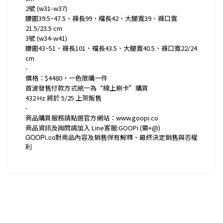
2號 (w31-w37)
腰圍39.5~47.5、褲長99、襠長42、大腿寬39、褲口寬
21.5/23.5 cm
3號 (w34-w41)
腰圍43~51、褲長101、襠長43.5、大腿寬40.5、褲口寬22/24
cm
-
價格：$4480，一色限購一件
首波發售付款方式統一為“線上刷卡”購買
432 Hz 將於 5/25 上架販售
-
商品購買服務請點選官方網站：www.goopi.co
商品資訊及詢問請加入 Line客服:GOOPi (需+@)
GOOPi.co
對商品內容及銷售保有解釋、最終決定銷售與否權
利