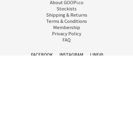
About GOOPi.co
Stockists
Shipping & Returns
Terms & Conditions
Membership
Privacy Policy
FAQ
FACEBOOK
INSTAGRAM
LINE@
service@goopi.co
Copyright 2021 © GOOPi.co All Rights Reserved.